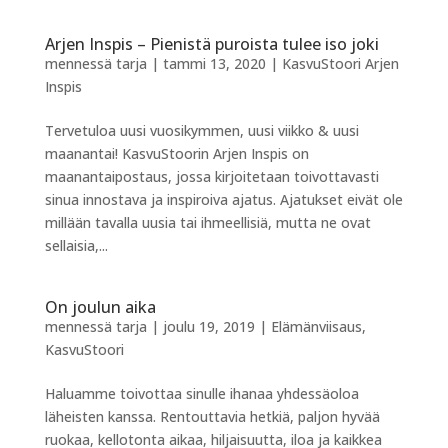
Arjen Inspis – Pienistä puroista tulee iso joki
mennessä
tarja
|
tammi 13, 2020
|
KasvuStoori Arjen
Inspis
Tervetuloa uusi vuosikymmen, uusi viikko & uusi
maanantai! KasvuStoorin Arjen Inspis on
maanantaipostaus, jossa kirjoitetaan toivottavasti
sinua innostava ja inspiroiva ajatus. Ajatukset eivät ole
millään tavalla uusia tai ihmeellisiä, mutta ne ovat
sellaisia,...
On joulun aika
mennessä
tarja
|
joulu 19, 2019
|
Elämänviisaus
,
KasvuStoori
Haluamme toivottaa sinulle ihanaa yhdessäoloa
läheisten kanssa. Rentouttavia hetkiä, paljon hyvää
ruokaa, kellotonta aikaa, hiljaisuutta, iloa ja kaikkea