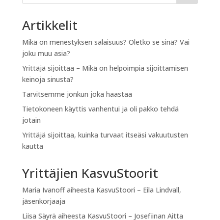
Artikkelit
Mikä on menestyksen salaisuus? Oletko se sinä? Vai
joku muu asia?
Yrittäjä sijoittaa – Mikä on helpoimpia sijoittamisen
keinoja sinusta?
Tarvitsemme jonkun joka haastaa
Tietokoneen käyttis vanhentui ja oli pakko tehdä
jotain
Yrittäjä sijoittaa, kuinka turvaat itseäsi vakuutusten
kautta
Yrittäjien KasvuStoorit
Maria Ivanoff
aiheesta
KasvuStoori – Eila Lindvall,
jäsenkorjaaja
Liisa Säyrä
aiheesta
KasvuStoori – Josefiinan Aitta