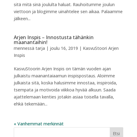
sitä mitä sinä joululta haluat. Rauhoitumme joulun
viettoon ja blogimme uinahtelee sen aikaa. Palaamme
jälkeen...
Arjen Inspis – Innostusta tähänkin
maanantaihin!
mennessä
tarja
|
joulu 16, 2019
|
KasvuStoori Arjen
Inspis
KasvuStoorin Arjen Inspis on tämän vuoden ajan
julkaistu maanantaiaamun inspispostaus. Aloimme
julkaista sitä, koska halusimme innostaa, inspiroida,
tsempata ja motivoida viikkoa hyvää alkuun. Saada
ajattelemaan kenties jotakin asiaa toisella tavalla,
ehkä tekemään...
« Vanhemmat merkinnät
Etsi