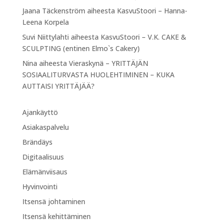
Jaana Täckenström
aiheesta
KasvuStoori – Hanna-
Leena Korpela
Suvi Niittylahti
aiheesta
KasvuStoori – V.K. CAKE &
SCULPTING (entinen Elmo`s Cakery)
Nina
aiheesta
Vieraskynä – YRITTÄJÄN
SOSIAALITURVASTA HUOLEHTIMINEN – KUKA
AUTTAISI YRITTÄJÄÄ?
Ajankäyttö
Asiakaspalvelu
Brändäys
Digitaalisuus
Elämänviisaus
Hyvinvointi
Itsensä johtaminen
Itsensä kehittäminen