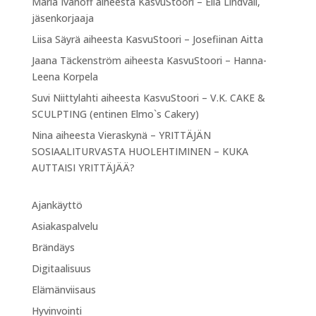
Maria Ivanoff
aiheesta
KasvuStoori – Eila Lindvall,
jäsenkorjaaja
Liisa Säyrä
aiheesta
KasvuStoori – Josefiinan Aitta
Jaana Täckenström
aiheesta
KasvuStoori – Hanna-
Leena Korpela
Suvi Niittylahti
aiheesta
KasvuStoori – V.K. CAKE &
SCULPTING (entinen Elmo`s Cakery)
Nina
aiheesta
Vieraskynä – YRITTÄJÄN
SOSIAALITURVASTA HUOLEHTIMINEN – KUKA
AUTTAISI YRITTÄJÄÄ?
Ajankäyttö
Asiakaspalvelu
Brändäys
Digitaalisuus
Elämänviisaus
Hyvinvointi