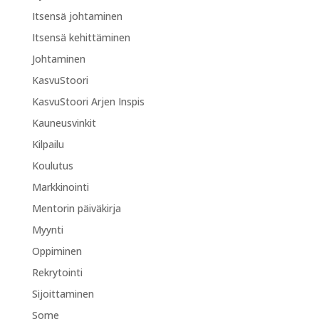
Itsensä johtaminen
Itsensä kehittäminen
Johtaminen
KasvuStoori
KasvuStoori Arjen Inspis
Kauneusvinkit
Kilpailu
Koulutus
Markkinointi
Mentorin päiväkirja
Myynti
Oppiminen
Rekrytointi
Sijoittaminen
Some