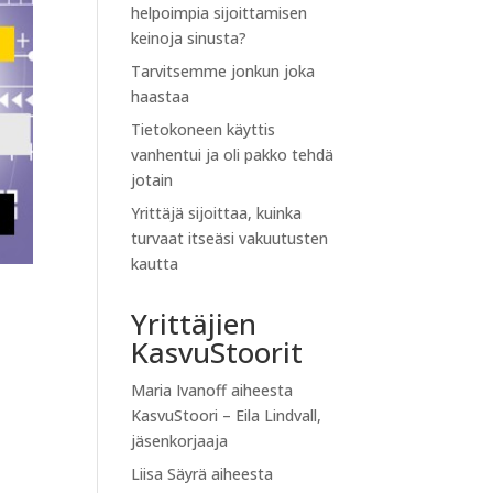
helpoimpia sijoittamisen
keinoja sinusta?
Tarvitsemme jonkun joka
haastaa
Tietokoneen käyttis
vanhentui ja oli pakko tehdä
jotain
Yrittäjä sijoittaa, kuinka
turvaat itseäsi vakuutusten
kautta
Yrittäjien
KasvuStoorit
Maria Ivanoff
aiheesta
KasvuStoori – Eila Lindvall,
n
jäsenkorjaaja
Liisa Säyrä
aiheesta