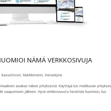
– HUOMIOI NÄMÄ VERKKOSIVUJA
,
KasvuStoori
,
Markkinointi
,
Vieraskynä
iaalinen asiakas näkee yrityksestä. Käyttäjä luo mielikuvan yritykse
ille saapumisen jälkeen. Hyvä verkkosivusto herättää huomion, luo