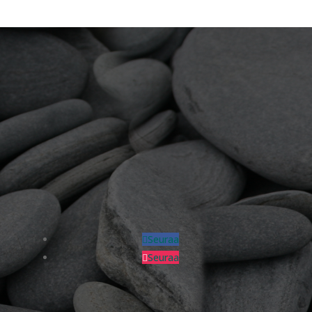
Seuraa
Seuraa