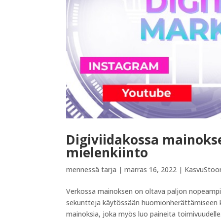
Digiviidakossa mainokse
mielenkiinto
mennessä
tarja
|
marras 16, 2022
|
KasvuStoor
Verkossa mainoksen on oltava paljon nopeampi
sekuntteja käytössään huomionherättämiseen ku
mainoksia, joka myös luo paineita toimivuudelle..