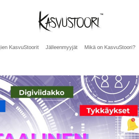
äjien KasvuStoorit
Jälleenmyyjät
Mikä on KasvuStoori?