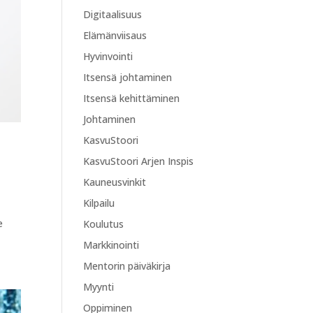
Digitaalisuus
Elämänviisaus
Hyvinvointi
Itsensä johtaminen
Itsensä kehittäminen
Johtaminen
KasvuStoori
KasvuStoori Arjen Inspis
Kauneusvinkit
Kilpailu
e
Koulutus
Markkinointi
Mentorin päiväkirja
Myynti
Oppiminen