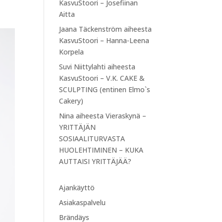
KasvuStoori – Josefiinan
Aitta
Jaana Täckenström
aiheesta
KasvuStoori – Hanna-Leena
Korpela
Suvi Niittylahti
aiheesta
KasvuStoori – V.K. CAKE &
SCULPTING (entinen Elmo`s
Cakery)
Nina
aiheesta
Vieraskynä –
YRITTÄJÄN
SOSIAALITURVASTA
HUOLEHTIMINEN – KUKA
AUTTAISI YRITTÄJÄÄ?
Ajankäyttö
Asiakaspalvelu
Brändäys