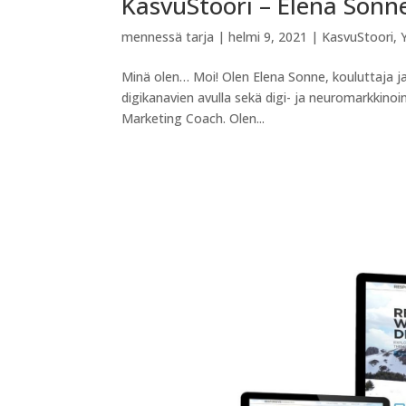
KasvuStoori – Elena Sonn
mennessä
tarja
|
helmi 9, 2021
|
KasvuStoori
,
Minä olen… Moi! Olen Elena Sonne, kouluttaja j
digikanavien avulla sekä digi- ja neuromarkkinoin
Marketing Coach. Olen...