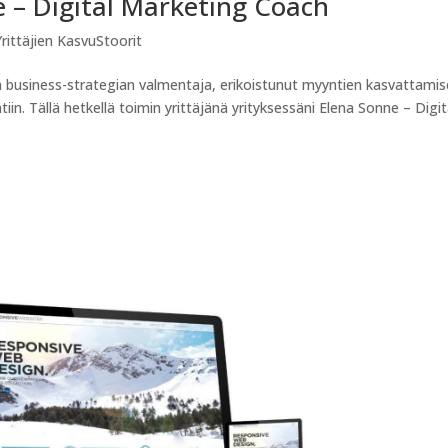
e – Digital Marketing Coach
Yrittäjien KasvuStoorit
a business-strategian valmentaja, erikoistunut myyntien kasvattami
tiin. Tällä hetkellä toimin yrittäjänä yrityksessäni Elena Sonne – Digit