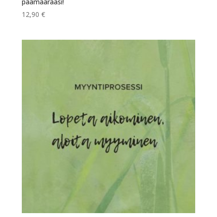
päämäärääsi!
12,90
€