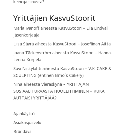
keinoja sinusta?
Yrittäjien KasvuStoorit
Maria Ivanoff
aiheesta
KasvuStoori – Eila Lindvall,
jäsenkorjaaja
Liisa Säyrä
aiheesta
KasvuStoori – Josefiinan Aitta
Jaana Täckenström
aiheesta
KasvuStoori – Hanna-
Leena Korpela
Suvi Niittylahti
aiheesta
KasvuStoori – V.K. CAKE &
SCULPTING (entinen Elmo`s Cakery)
Nina
aiheesta
Vieraskynä – YRITTÄJÄN
SOSIAALITURVASTA HUOLEHTIMINEN – KUKA
AUTTAISI YRITTÄJÄÄ?
Ajankäyttö
Asiakaspalvelu
Brändäys