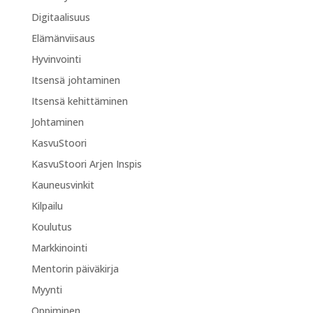
Digitaalisuus
Elämänviisaus
Hyvinvointi
Itsensä johtaminen
Itsensä kehittäminen
Johtaminen
KasvuStoori
KasvuStoori Arjen Inspis
Kauneusvinkit
Kilpailu
Koulutus
Markkinointi
Mentorin päiväkirja
Myynti
Oppiminen