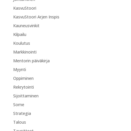
KasvuStoori
KasvuStoori Arjen Inspis
Kauneusvinkit
Kilpailu
Koulutus
Markkinointi
Mentorin päiväkirja
Myynti
Oppiminen
Rekrytointi
Sijoittaminen
Some
Strategia
Talous
Tavoitteet