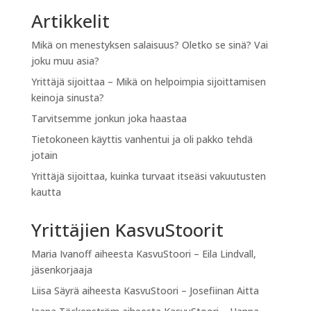
Artikkelit
Mikä on menestyksen salaisuus? Oletko se sinä? Vai
joku muu asia?
Yrittäjä sijoittaa – Mikä on helpoimpia sijoittamisen
keinoja sinusta?
Tarvitsemme jonkun joka haastaa
Tietokoneen käyttis vanhentui ja oli pakko tehdä
jotain
Yrittäjä sijoittaa, kuinka turvaat itseäsi vakuutusten
kautta
Yrittäjien KasvuStoorit
Maria Ivanoff
aiheesta
KasvuStoori – Eila Lindvall,
jäsenkorjaaja
Liisa Säyrä
aiheesta
KasvuStoori – Josefiinan Aitta