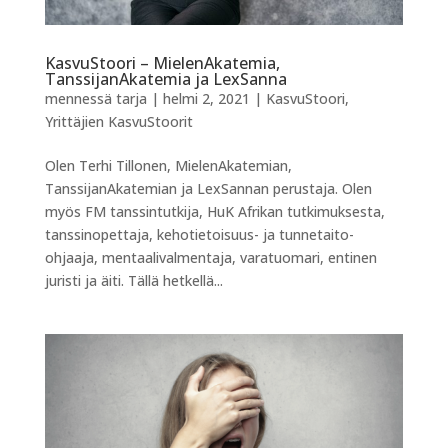
KasvuStoori – MielenAkatemia,
TanssijanAkatemia ja LexSanna
mennessä
tarja
|
helmi 2, 2021
|
KasvuStoori
,
Yrittäjien KasvuStoorit
Olen Terhi Tillonen, MielenAkatemian,
TanssijanAkatemian ja LexSannan perustaja. Olen
myös FM tanssintutkija, HuK Afrikan tutkimuksesta,
tanssinopettaja, kehotietoisuus- ja tunnetaito-
ohjaaja, mentaalivalmentaja, varatuomari, entinen
juristi ja äiti. Tällä hetkellä...