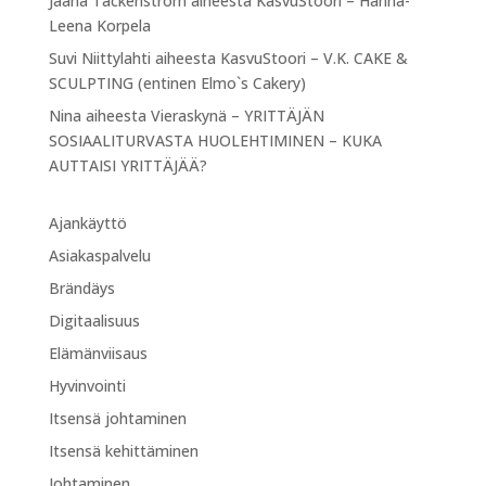
Jaana Täckenström
aiheesta
KasvuStoori – Hanna-
Leena Korpela
Suvi Niittylahti
aiheesta
KasvuStoori – V.K. CAKE &
SCULPTING (entinen Elmo`s Cakery)
Nina
aiheesta
Vieraskynä – YRITTÄJÄN
SOSIAALITURVASTA HUOLEHTIMINEN – KUKA
AUTTAISI YRITTÄJÄÄ?
Ajankäyttö
Asiakaspalvelu
Brändäys
Digitaalisuus
Elämänviisaus
Hyvinvointi
Itsensä johtaminen
Itsensä kehittäminen
Johtaminen