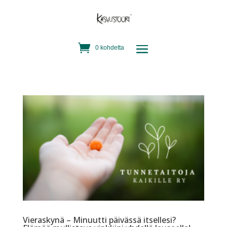
0 kohdetta
Vieraskynä – Minuutti päivässä itsellesi?