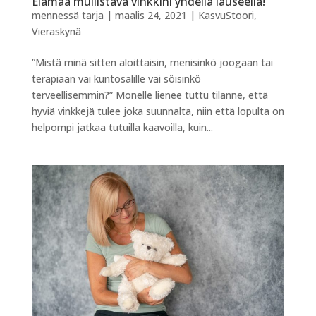
Elämää mullistava vinkkini yhdellä lauseella!
mennessä
tarja
|
maalis 24, 2021
|
KasvuStoori
,
Vieraskynä
”Mistä minä sitten aloittaisin, menisinkö joogaan tai
terapiaan vai kuntosalille vai söisinkö
terveellisemmin?” Monelle lienee tuttu tilanne, että
hyviä vinkkejä tulee joka suunnalta, niin että lopulta on
helpompi jatkaa tutuilla kaavoilla, kuin...