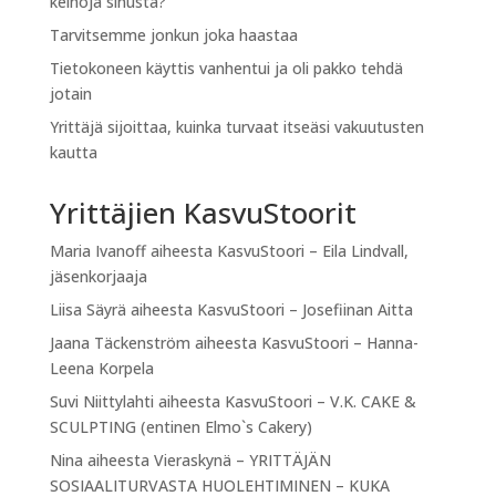
keinoja sinusta?
Tarvitsemme jonkun joka haastaa
Tietokoneen käyttis vanhentui ja oli pakko tehdä
jotain
Yrittäjä sijoittaa, kuinka turvaat itseäsi vakuutusten
kautta
Yrittäjien KasvuStoorit
Maria Ivanoff
aiheesta
KasvuStoori – Eila Lindvall,
jäsenkorjaaja
Liisa Säyrä
aiheesta
KasvuStoori – Josefiinan Aitta
Jaana Täckenström
aiheesta
KasvuStoori – Hanna-
Leena Korpela
Suvi Niittylahti
aiheesta
KasvuStoori – V.K. CAKE &
SCULPTING (entinen Elmo`s Cakery)
Nina
aiheesta
Vieraskynä – YRITTÄJÄN
SOSIAALITURVASTA HUOLEHTIMINEN – KUKA