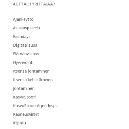
AUTTAISI YRITTÄJÄÄ?
Ajankäyttö
Asiakaspalvelu
Brändäys
Digitaalisuus
Elämänviisaus
Hyvinvointi
Itsensä johtaminen
Itsensä kehittäminen
Johtaminen
KasvuStoori
KasvuStoori Arjen Inspis
Kauneusvinkit
Kilpailu