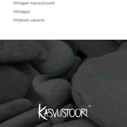
Yrittäjien KasvuStoorit
Yrittäjyys
Yrityksen varasto