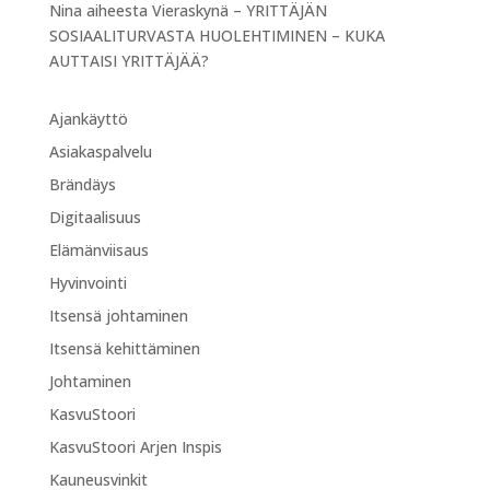
Nina
aiheesta
Vieraskynä – YRITTÄJÄN
SOSIAALITURVASTA HUOLEHTIMINEN – KUKA
AUTTAISI YRITTÄJÄÄ?
Ajankäyttö
Asiakaspalvelu
Brändäys
Digitaalisuus
Elämänviisaus
Hyvinvointi
Itsensä johtaminen
Itsensä kehittäminen
Johtaminen
KasvuStoori
KasvuStoori Arjen Inspis
Kauneusvinkit