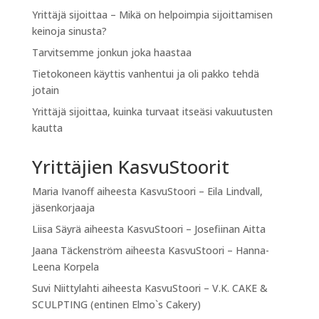
Yrittäjä sijoittaa – Mikä on helpoimpia sijoittamisen
keinoja sinusta?
Tarvitsemme jonkun joka haastaa
Tietokoneen käyttis vanhentui ja oli pakko tehdä
jotain
Yrittäjä sijoittaa, kuinka turvaat itseäsi vakuutusten
kautta
Yrittäjien KasvuStoorit
Maria Ivanoff
aiheesta
KasvuStoori – Eila Lindvall,
jäsenkorjaaja
Liisa Säyrä
aiheesta
KasvuStoori – Josefiinan Aitta
Jaana Täckenström
aiheesta
KasvuStoori – Hanna-
Leena Korpela
Suvi Niittylahti
aiheesta
KasvuStoori – V.K. CAKE &
SCULPTING (entinen Elmo`s Cakery)