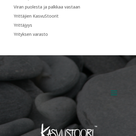
Viran puolesta ja palkkaa vastaan
Yrittäjien KasvuStoorit
Yrittäjyys
Yrityksen varasto