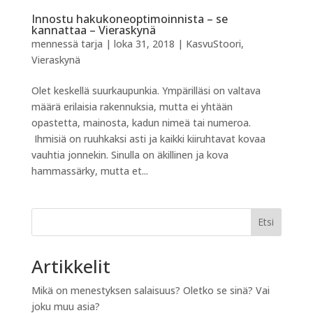
Innostu hakukoneoptimoinnista – se
kannattaa – Vieraskynä
mennessä
tarja
|
loka 31, 2018
|
KasvuStoori
,
Vieraskynä
Olet keskellä suurkaupunkia. Ympärilläsi on valtava
määrä erilaisia rakennuksia, mutta ei yhtään
opastetta, mainosta, kadun nimeä tai numeroa.
Ihmisiä on ruuhkaksi asti ja kaikki kiiruhtavat kovaa
vauhtia jonnekin. Sinulla on äkillinen ja kova
hammassärky, mutta et...
Etsi
Artikkelit
Mikä on menestyksen salaisuus? Oletko se sinä? Vai
joku muu asia?