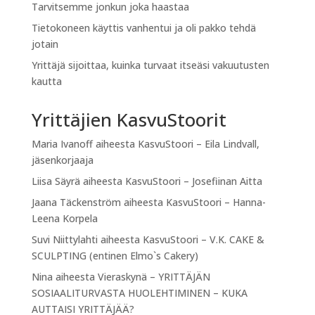
Tarvitsemme jonkun joka haastaa
Tietokoneen käyttis vanhentui ja oli pakko tehdä
jotain
Yrittäjä sijoittaa, kuinka turvaat itseäsi vakuutusten
kautta
Yrittäjien KasvuStoorit
Maria Ivanoff
aiheesta
KasvuStoori – Eila Lindvall,
jäsenkorjaaja
Liisa Säyrä
aiheesta
KasvuStoori – Josefiinan Aitta
Jaana Täckenström
aiheesta
KasvuStoori – Hanna-
Leena Korpela
Suvi Niittylahti
aiheesta
KasvuStoori – V.K. CAKE &
SCULPTING (entinen Elmo`s Cakery)
Nina
aiheesta
Vieraskynä – YRITTÄJÄN
SOSIAALITURVASTA HUOLEHTIMINEN – KUKA
AUTTAISI YRITTÄJÄÄ?