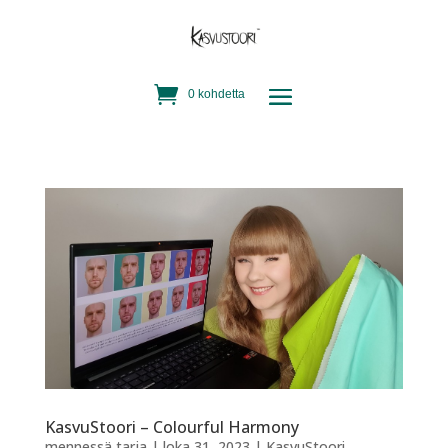
0 kohdetta
KasvuStoori – Colourful Harmony
mennessä
tarja
|
loka 31, 2023
|
KasvuStoori
,