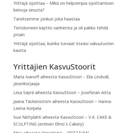
Yrittäjä sijoittaa – Mikä on helpoimpia sijoittamisen
keinoja sinusta?
Tarvitsemme jonkun joka haastaa
Tietokoneen käyttis vanhentui ja oli pakko tehdä
jotain
Yrittäjä sijoittaa, kuinka turvaat itseäsi vakuutusten
kautta
Yrittäjien KasvuStoorit
Maria Ivanoff
aiheesta
KasvuStoori – Eila Lindvall,
jäsenkorjaaja
Liisa Säyrä
aiheesta
KasvuStoori – Josefiinan Aitta
Jaana Täckenström
aiheesta
KasvuStoori – Hanna-
Leena Korpela
Suvi Niittylahti
aiheesta
KasvuStoori – V.K. CAKE &
SCULPTING (entinen Elmo`s Cakery)
Nina
aiheesta
Vieraskynä – YRITTÄJÄN