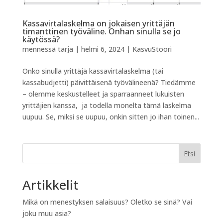
Kassavirtalaskelma on jokaisen yrittäjän
timanttinen työväline. Onhan sinulla se jo
käytössä?
mennessä
tarja
|
helmi 6, 2024
|
KasvuStoori
Onko sinulla yrittäjä kassavirtalaskelma (tai
kassabudjetti) päivittäisenä työvälineenä? Tiedämme
– olemme keskustelleet ja sparraanneet lukuisten
yrittäjien kanssa, ja todella monelta tämä laskelma
uupuu. Se, miksi se uupuu, onkin sitten jo ihan toinen...
Etsi
Artikkelit
Mikä on menestyksen salaisuus? Oletko se sinä? Vai
joku muu asia?