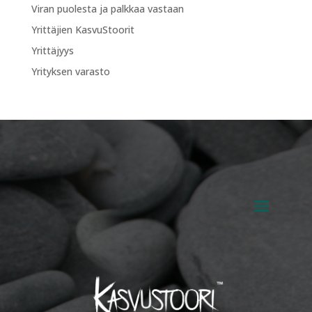
Viran puolesta ja palkkaa vastaan
Yrittäjien KasvuStoorit
Yrittäjyys
Yrityksen varasto