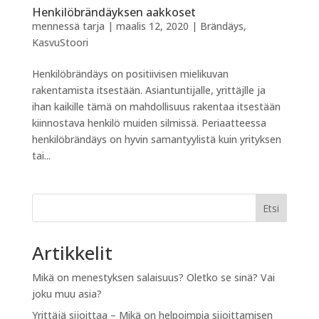
Henkilöbrändäyksen aakkoset
mennessä
tarja
|
maalis 12, 2020
|
Brändäys
,
KasvuStoori
Henkilöbrändäys on positiivisen mielikuvan
rakentamista itsestään. Asiantuntijalle, yrittäjlle ja
ihan kaikille tämä on mahdollisuus rakentaa itsestään
kiinnostava henkilö muiden silmissä. Periaatteessa
henkilöbrändäys on hyvin samantyylistä kuin yrityksen
tai...
Etsi
Artikkelit
Mikä on menestyksen salaisuus? Oletko se sinä? Vai
joku muu asia?
Yrittäjä sijoittaa – Mikä on helpoimpia sijoittamisen