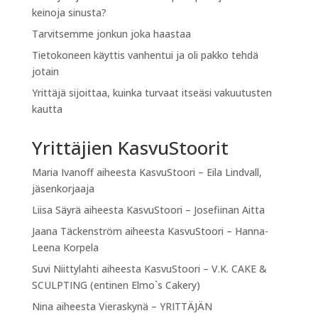
keinoja sinusta?
Tarvitsemme jonkun joka haastaa
Tietokoneen käyttis vanhentui ja oli pakko tehdä
jotain
Yrittäjä sijoittaa, kuinka turvaat itseäsi vakuutusten
kautta
Yrittäjien KasvuStoorit
Maria Ivanoff
aiheesta
KasvuStoori – Eila Lindvall,
jäsenkorjaaja
Liisa Säyrä
aiheesta
KasvuStoori – Josefiinan Aitta
Jaana Täckenström
aiheesta
KasvuStoori – Hanna-
Leena Korpela
Suvi Niittylahti
aiheesta
KasvuStoori – V.K. CAKE &
SCULPTING (entinen Elmo`s Cakery)
Nina
aiheesta
Vieraskynä – YRITTÄJÄN