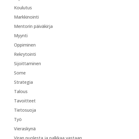
Koulutus
Markkinointi
Mentorin päiväkirja
Myynti
Oppiminen
Rekrytointi
Sijoittaminen
Some
Strategia
Talous
Tavoitteet
Tietosuoja
Työ
Vieraskynä
Viran puolesta ja palkkaa vastaan