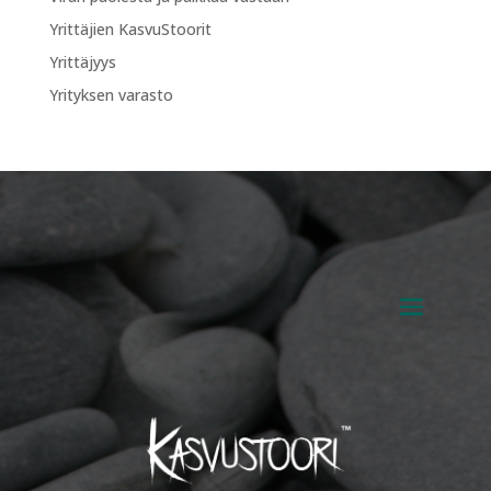
Yrittäjien KasvuStoorit
Yrittäjyys
Yrityksen varasto