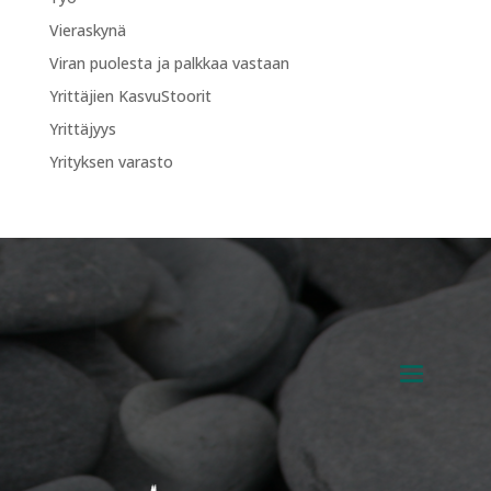
Vieraskynä
Viran puolesta ja palkkaa vastaan
Yrittäjien KasvuStoorit
Yrittäjyys
Yrityksen varasto