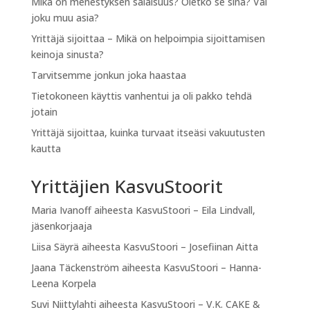
Mikä on menestyksen salaisuus? Oletko se sinä? Vai
joku muu asia?
Yrittäjä sijoittaa – Mikä on helpoimpia sijoittamisen
keinoja sinusta?
Tarvitsemme jonkun joka haastaa
Tietokoneen käyttis vanhentui ja oli pakko tehdä
jotain
Yrittäjä sijoittaa, kuinka turvaat itseäsi vakuutusten
kautta
Yrittäjien KasvuStoorit
Maria Ivanoff
aiheesta
KasvuStoori – Eila Lindvall,
jäsenkorjaaja
Liisa Säyrä
aiheesta
KasvuStoori – Josefiinan Aitta
Jaana Täckenström
aiheesta
KasvuStoori – Hanna-
Leena Korpela
Suvi Niittylahti
aiheesta
KasvuStoori – V.K. CAKE &