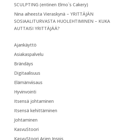
SCULPTING (entinen Elmo`s Cakery)
Nina
aiheesta
Vieraskynä – YRITTÄJÄN
SOSIAALITURVASTA HUOLEHTIMINEN – KUKA
AUTTAISI YRITTÄJÄÄ?
Ajankäyttö
Asiakaspalvelu
Brändäys
Digitaalisuus
Elämänviisaus
Hyvinvointi
Itsensä johtaminen
Itsensä kehittäminen
Johtaminen
KasvuStoori
KasvuStoori Arjen Inspis