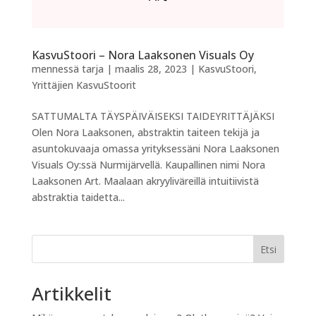
KasvuStoori – Nora Laaksonen Visuals Oy
mennessä
tarja
|
maalis 28, 2023
|
KasvuStoori
,
Yrittäjien KasvuStoorit
SATTUMALTA TÄYSPÄIVÄISEKSI TAIDEYRITTÄJÄKSI
Olen Nora Laaksonen, abstraktin taiteen tekijä ja
asuntokuvaaja omassa yrityksessäni Nora Laaksonen
Visuals Oy:ssä Nurmijärvellä. Kaupallinen nimi Nora
Laaksonen Art. Maalaan akryyliväreillä intuitiivistä
abstraktia taidetta...
Etsi
Artikkelit