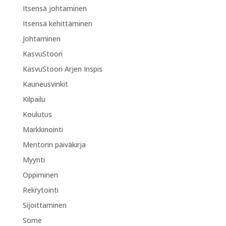
Itsensä johtaminen
Itsensä kehittäminen
Johtaminen
KasvuStoori
KasvuStoori Arjen Inspis
Kauneusvinkit
Kilpailu
Koulutus
Markkinointi
Mentorin päiväkirja
Myynti
Oppiminen
Rekrytointi
Sijoittaminen
Some