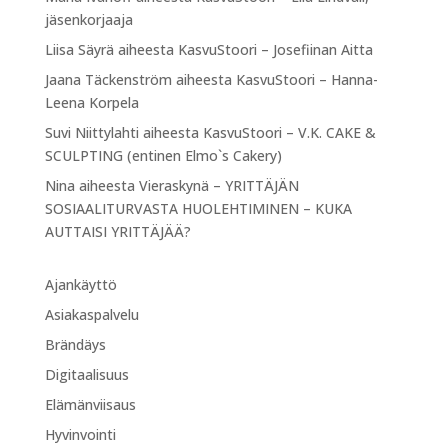
jäsenkorjaaja
Liisa Säyrä
aiheesta
KasvuStoori – Josefiinan Aitta
Jaana Täckenström
aiheesta
KasvuStoori – Hanna-
Leena Korpela
Suvi Niittylahti
aiheesta
KasvuStoori – V.K. CAKE &
SCULPTING (entinen Elmo`s Cakery)
Nina
aiheesta
Vieraskynä – YRITTÄJÄN
SOSIAALITURVASTA HUOLEHTIMINEN – KUKA
AUTTAISI YRITTÄJÄÄ?
Ajankäyttö
Asiakaspalvelu
Brändäys
Digitaalisuus
Elämänviisaus
Hyvinvointi