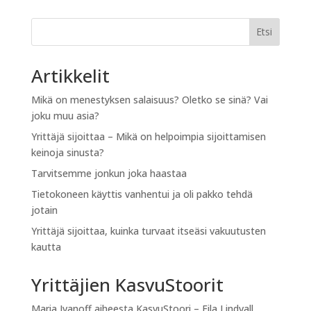
Etsi
Artikkelit
Mikä on menestyksen salaisuus? Oletko se sinä? Vai
joku muu asia?
Yrittäjä sijoittaa – Mikä on helpoimpia sijoittamisen
keinoja sinusta?
Tarvitsemme jonkun joka haastaa
Tietokoneen käyttis vanhentui ja oli pakko tehdä
jotain
Yrittäjä sijoittaa, kuinka turvaat itseäsi vakuutusten
kautta
Yrittäjien KasvuStoorit
Maria Ivanoff
aiheesta
KasvuStoori – Eila Lindvall,