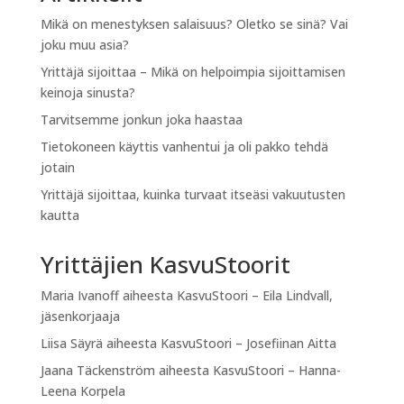
Mikä on menestyksen salaisuus? Oletko se sinä? Vai
joku muu asia?
Yrittäjä sijoittaa – Mikä on helpoimpia sijoittamisen
keinoja sinusta?
Tarvitsemme jonkun joka haastaa
Tietokoneen käyttis vanhentui ja oli pakko tehdä
jotain
Yrittäjä sijoittaa, kuinka turvaat itseäsi vakuutusten
kautta
Yrittäjien KasvuStoorit
Maria Ivanoff
aiheesta
KasvuStoori – Eila Lindvall,
jäsenkorjaaja
Liisa Säyrä
aiheesta
KasvuStoori – Josefiinan Aitta
Jaana Täckenström
aiheesta
KasvuStoori – Hanna-
Leena Korpela