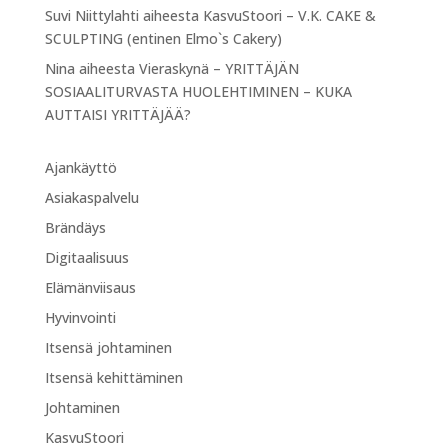
Suvi Niittylahti
aiheesta
KasvuStoori – V.K. CAKE &
SCULPTING (entinen Elmo`s Cakery)
Nina
aiheesta
Vieraskynä – YRITTÄJÄN
SOSIAALITURVASTA HUOLEHTIMINEN – KUKA
AUTTAISI YRITTÄJÄÄ?
Ajankäyttö
Asiakaspalvelu
Brändäys
Digitaalisuus
Elämänviisaus
Hyvinvointi
Itsensä johtaminen
Itsensä kehittäminen
Johtaminen
KasvuStoori