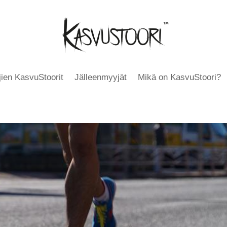
äjien KasvuStoorit
Jälleenmyyjät
Mikä on KasvuStoori?