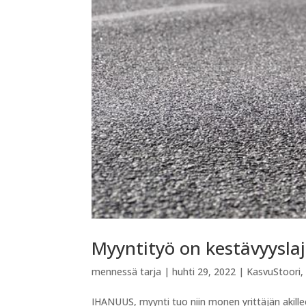
Myyntityö on kestävyysla
mennessä
tarja
|
huhti 29, 2022
|
KasvuStoori
IHANUUS, myynti tuo niin monen yrittäjän akill