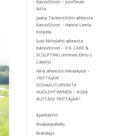
KasvuStoori – Josefiinan
Aitta
Jaana Täckenström
aiheesta
KasvuStoori – Hanna-Leena
Korpela
Suvi Niittylahti
aiheesta
KasvuStoori – V.K. CAKE &
SCULPTING (entinen Elmo`s
Cakery)
Nina
aiheesta
Vieraskynä –
YRITTÄJÄN
SOSIAALITURVASTA
HUOLEHTIMINEN – KUKA
AUTTAISI YRITTÄJÄÄ?
Ajankäyttö
Asiakaspalvelu
Brändäys