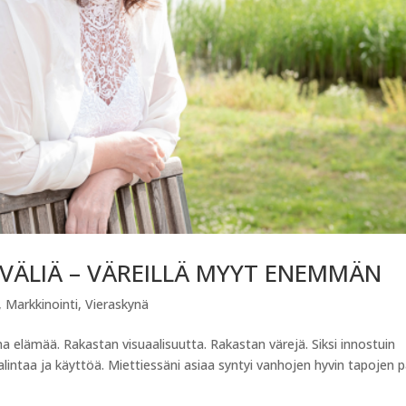
N VÄLIÄ – VÄREILLÄ MYYT ENEMMÄN
,
Markkinointi
,
Vieraskynä
a elämää. Rakastan visuaalisuutta. Rakastan värejä. Siksi innostuin
lintaa ja käyttöä. Miettiessäni asiaa syntyi vanhojen hyvin tapojen p