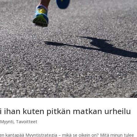
ji ihan kuten pitkän matkan urheilu
,
Myynti
,
Tavoitteet
een kantapää Myyntistrategia – mikä se oikein on? Mitä minun tulee