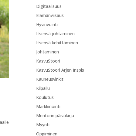
Digitaalisuus
Elämänviisaus
Hyvinvointi
Itsensä johtaminen
Itsensä kehittäminen
Johtaminen
KasvuStoori
KasvuStoori Arjen Inspis
Kauneusvinkit
Kilpailu
Koulutus
Markkinointi
Mentorin päiväkirja
äälle
Myynti
Oppiminen