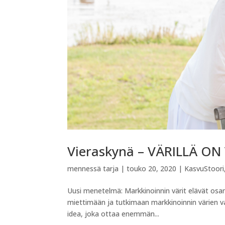
Vieraskynä – VÄRILLÄ O
mennessä
tarja
|
touko 20, 2020
|
KasvuStoori
Uusi menetelmä: Markkinoinnin värit elävät osan
miettimään ja tutkimaan markkinoinnin värien va
idea, joka ottaa enemmän...