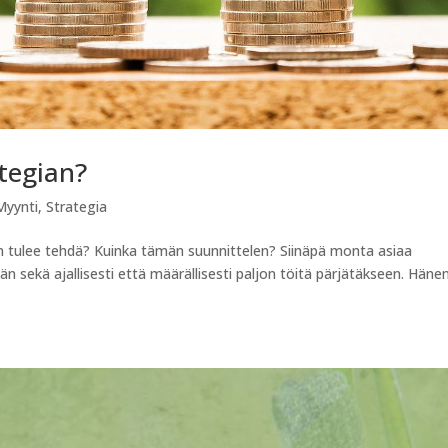
tegian?
Myynti
,
Strategia
n tulee tehdä? Kuinka tämän suunnittelen? Siinäpä monta asiaa
n sekä ajallisesti että määrällisesti paljon töitä pärjätäkseen. Häne