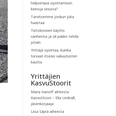
helpoimpia sijoittamisen
keinoja sinusta?
Tarvitsemme jonkun joka
haastaa
Tietokoneen käyttis
vanhentui ja oli pakko tehdä
jotain
Yrittäjä sijoittaa, kuinka
turvaat itseäsi vakuutusten
kautta
Yrittäjien
KasvuStoorit
Maria Ivanoff
aiheesta
KasvuStoori – Eila Lindvall,
jäsenkorjaaja
Liisa Säyrä
aiheesta