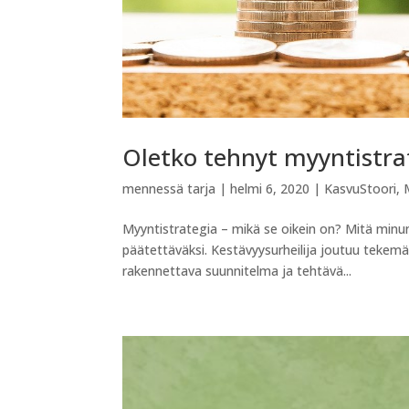
Oletko tehnyt myyntistra
mennessä
tarja
|
helmi 6, 2020
|
KasvuStoori
,
Myyntistrategia – mikä se oikein on? Mitä minu
päätettäväksi. Kestävyysurheilija joutuu tekemää
rakennettava suunnitelma ja tehtävä...