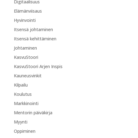
Digitaalisuus
Elämänviisaus
Hyvinvointi
Itsensä johtaminen
Itsensä kehittäminen
Johtaminen
KasvuStoori
KasvuStoori Arjen Inspis
Kauneusvinkit
Kilpailu
Koulutus
Markkinointi
Mentorin päiväkirja
Myynti
Oppiminen