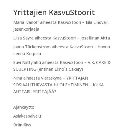
Yrittäjien KasvuStoorit
Maria Ivanoff
aiheesta
KasvuStoori – Eila Lindvall,
jäsenkorjaaja
Liisa Säyrä
aiheesta
KasvuStoori – Josefiinan Aitta
Jaana Täckenström
aiheesta
KasvuStoori – Hanna-
Leena Korpela
Suvi Niittylahti
aiheesta
KasvuStoori – V.K. CAKE &
SCULPTING (entinen Elmo`s Cakery)
Nina
aiheesta
Vieraskynä – YRITTÄJÄN
SOSIAALITURVASTA HUOLEHTIMINEN – KUKA
AUTTAISI YRITTÄJÄÄ?
Ajankäyttö
Asiakaspalvelu
Brändäys