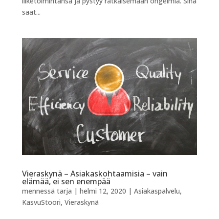
liiketoimintansa ja pystyy ratkaisemaan ongelmia. Sinä
saat...
Vieraskynä – Asiakaskohtaamisia – vain
elämää, ei sen enempää
mennessä
tarja
|
helmi 12, 2020
|
Asiakaspalvelu
,
KasvuStoori
,
Vieraskynä