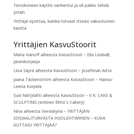
Tietokoneen käyttis vanhentui ja oli pakko tehdä
jotain
Yrittäjä sijoittaa, kuinka turvaat itseäsi vakuutusten
kautta
Yrittäjien KasvuStoorit
Maria Ivanoff
aiheesta
KasvuStoori – Eila Lindvall,
jäsenkorjaaja
Liisa Säyrä
aiheesta
KasvuStoori – Josefiinan Aitta
Jaana Täckenström
aiheesta
KasvuStoori – Hanna-
Leena Korpela
Suvi Niittylahti
aiheesta
KasvuStoori – V.K. CAKE &
SCULPTING (entinen Elmo`s Cakery)
Nina
aiheesta
Vieraskynä – YRITTÄJÄN
SOSIAALITURVASTA HUOLEHTIMINEN – KUKA
AUTTAISI YRITTÄJÄÄ?