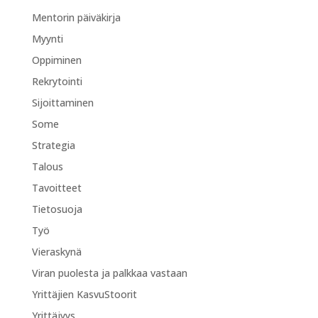
Mentorin päiväkirja
Myynti
Oppiminen
Rekrytointi
Sijoittaminen
Some
Strategia
Talous
Tavoitteet
Tietosuoja
Työ
Vieraskynä
Viran puolesta ja palkkaa vastaan
Yrittäjien KasvuStoorit
Yrittäjyys