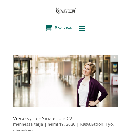
0 kohdetta
Vieraskynä – Sinä et ole CV
mennessä
tarja
|
helmi 19, 2020
|
KasvuStoori
,
Työ
,
Vieraskynä