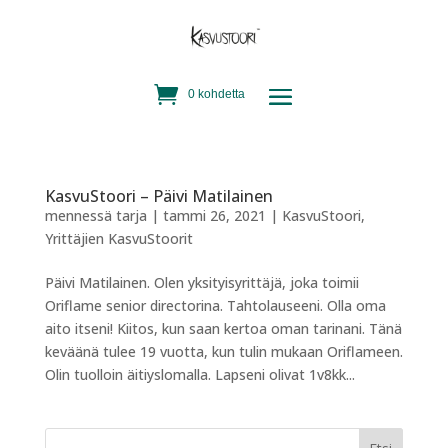
0 kohdetta
KasvuStoori – Päivi Matilainen
mennessä
tarja
|
tammi 26, 2021
|
KasvuStoori
,
Yrittäjien KasvuStoorit
Päivi Matilainen. Olen yksityisyrittäjä, joka toimii
Oriflame senior directorina. Tahtolauseeni. Olla oma
aito itseni! Kiitos, kun saan kertoa oman tarinani. Tänä
keväänä tulee 19 vuotta, kun tulin mukaan Oriflameen.
Olin tuolloin äitiyslomalla. Lapseni olivat 1v8kk...