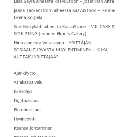
Liisa Säyrä
aiheesta
KasvuStoori – Josefiinan Aitta
Jaana Täckenström
aiheesta
KasvuStoori – Hanna-
Leena Korpela
Suvi Niittylahti
aiheesta
KasvuStoori – V.K. CAKE &
SCULPTING (entinen Elmo`s Cakery)
Nina
aiheesta
Vieraskynä – YRITTÄJÄN
SOSIAALITURVASTA HUOLEHTIMINEN – KUKA
AUTTAISI YRITTÄJÄÄ?
Ajankäyttö
Asiakaspalvelu
Brändäys
Digitaalisuus
Elämänviisaus
Hyvinvointi
Itsensä johtaminen