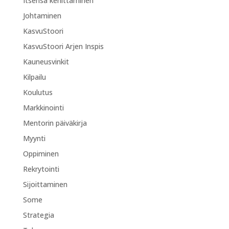
Itsensä kehittäminen
Johtaminen
KasvuStoori
KasvuStoori Arjen Inspis
Kauneusvinkit
Kilpailu
Koulutus
Markkinointi
Mentorin päiväkirja
Myynti
Oppiminen
Rekrytointi
Sijoittaminen
Some
Strategia