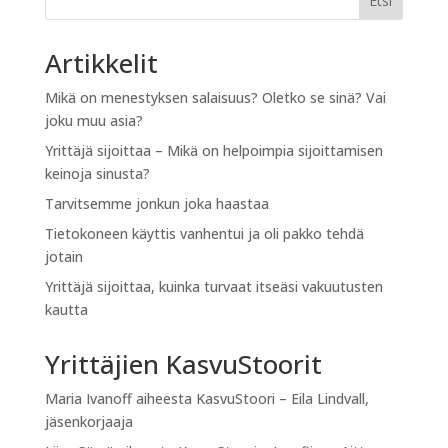
Etsi
Artikkelit
Mikä on menestyksen salaisuus? Oletko se sinä? Vai
joku muu asia?
Yrittäjä sijoittaa – Mikä on helpoimpia sijoittamisen
keinoja sinusta?
Tarvitsemme jonkun joka haastaa
Tietokoneen käyttis vanhentui ja oli pakko tehdä
jotain
Yrittäjä sijoittaa, kuinka turvaat itseäsi vakuutusten
kautta
Yrittäjien KasvuStoorit
Maria Ivanoff
aiheesta
KasvuStoori – Eila Lindvall,
jäsenkorjaaja