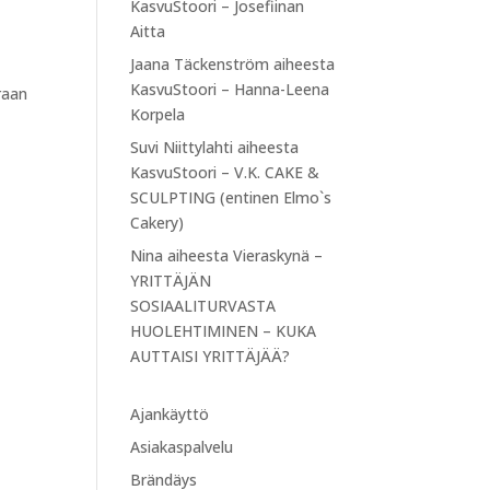
KasvuStoori – Josefiinan
Aitta
Jaana Täckenström
aiheesta
KasvuStoori – Hanna-Leena
raan
Korpela
Suvi Niittylahti
aiheesta
KasvuStoori – V.K. CAKE &
SCULPTING (entinen Elmo`s
Cakery)
Nina
aiheesta
Vieraskynä –
YRITTÄJÄN
SOSIAALITURVASTA
HUOLEHTIMINEN – KUKA
AUTTAISI YRITTÄJÄÄ?
Ajankäyttö
Asiakaspalvelu
Brändäys