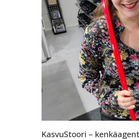
KasvuStoori – kenkäagentt