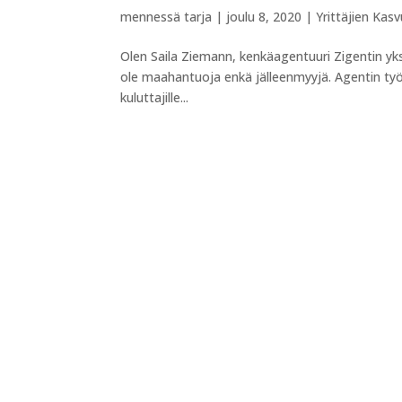
mennessä
tarja
|
joulu 8, 2020
|
Yrittäjien Kas
Olen Saila Ziemann, kenkäagentuuri Zigentin yk
ole maahantuoja enkä jälleenmyyjä. Agentin työ 
kuluttajille...