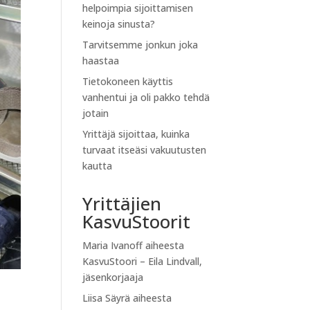
helpoimpia sijoittamisen
keinoja sinusta?
Tarvitsemme jonkun joka
haastaa
Tietokoneen käyttis
vanhentui ja oli pakko tehdä
jotain
Yrittäjä sijoittaa, kuinka
turvaat itseäsi vakuutusten
kautta
Yrittäjien
KasvuStoorit
Maria Ivanoff
aiheesta
KasvuStoori – Eila Lindvall,
jäsenkorjaaja
Liisa Säyrä
aiheesta