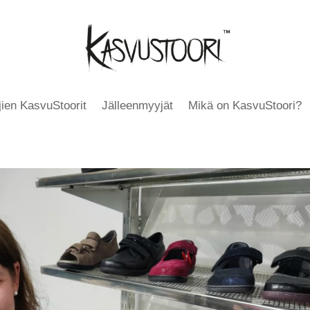
äjien KasvuStoorit
Jälleenmyyjät
Mikä on KasvuStoori?