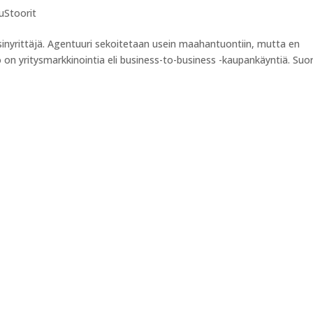
vuStoorit
sinyrittäjä. Agentuuri sekoitetaan usein maahantuontiin, mutta en
on yritysmarkkinointia eli business-to-business -kaupankäyntiä. Suo