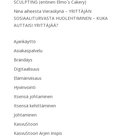
SCULPTING (entinen Elmo`s Cakery)
Nina
aiheesta
Vieraskynä – YRITTÄJÄN
SOSIAALITURVASTA HUOLEHTIMINEN – KUKA
AUTTAISI YRITTÄJÄÄ?
Ajankäyttö
Asiakaspalvelu
Brändäys
Digitaalisuus
Elämänviisaus
Hyvinvointi
Itsensä johtaminen
Itsensä kehittäminen
Johtaminen
KasvuStoori
KasvuStoori Arjen Inspis