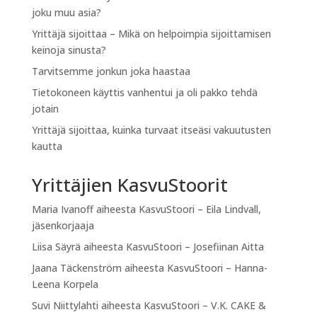
joku muu asia?
Yrittäjä sijoittaa – Mikä on helpoimpia sijoittamisen
keinoja sinusta?
Tarvitsemme jonkun joka haastaa
Tietokoneen käyttis vanhentui ja oli pakko tehdä
jotain
Yrittäjä sijoittaa, kuinka turvaat itseäsi vakuutusten
kautta
Yrittäjien KasvuStoorit
Maria Ivanoff
aiheesta
KasvuStoori – Eila Lindvall,
jäsenkorjaaja
Liisa Säyrä
aiheesta
KasvuStoori – Josefiinan Aitta
Jaana Täckenström
aiheesta
KasvuStoori – Hanna-
Leena Korpela
Suvi Niittylahti
aiheesta
KasvuStoori – V.K. CAKE &