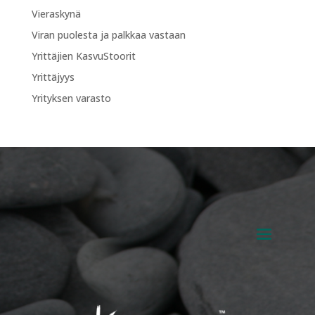
Vieraskynä
Viran puolesta ja palkkaa vastaan
Yrittäjien KasvuStoorit
Yrittäjyys
Yrityksen varasto