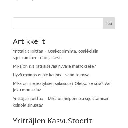
hinta
hinta
oli:
on:
37,85 €.
25,00 €.
Etsi
Artikkelit
Yrittäjä sijoittaa – Osakepoiminta, osakkeisiin
sijoittaminen alkoi ja kesti
Mikä on siis ratkaisevaa hyvälle mainokselle?
Hyvä mainos ei ole kaunis – vaan toimiva
Mikä on menestyksen salaisuus? Oletko se sinä? Vai
joku muu asia?
Yrittäjä sijoittaa – Mikä on helpoimpia sijoittamisen
keinoja sinusta?
Yrittäjien KasvuStoorit