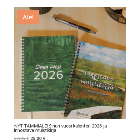
Ale!
NYT TAMMIALE! Sinun vuosi kalenteri 2026 ja
innostava muistikirja
Alkuperäinen
Nykyinen
37,85
€
25,00
€