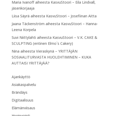
Maria Ivanoff
aiheesta
KasvuStoori – Eila Lindvall,
jäsenkorjaaja
Liisa Säyrä
aiheesta
KasvuStoori – Josefiinan Aitta
Jaana Täckenström
aiheesta
KasvuStoori – Hanna-
Leena Korpela
Suvi Niittylahti
aiheesta
KasvuStoori – V.K. CAKE &
SCULPTING (entinen Elmo`s Cakery)
Nina
aiheesta
Vieraskynä – YRITTÄJÄN
SOSIAALITURVASTA HUOLEHTIMINEN – KUKA
AUTTAISI YRITTÄJÄÄ?
Ajankäyttö
Asiakaspalvelu
Brändäys
Digitaalisuus
Elämänviisaus
Hyvinvointi