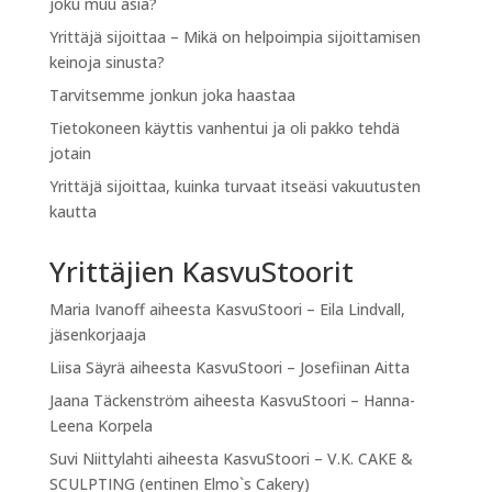
joku muu asia?
Yrittäjä sijoittaa – Mikä on helpoimpia sijoittamisen
keinoja sinusta?
Tarvitsemme jonkun joka haastaa
Tietokoneen käyttis vanhentui ja oli pakko tehdä
jotain
Yrittäjä sijoittaa, kuinka turvaat itseäsi vakuutusten
kautta
Yrittäjien KasvuStoorit
Maria Ivanoff
aiheesta
KasvuStoori – Eila Lindvall,
jäsenkorjaaja
Liisa Säyrä
aiheesta
KasvuStoori – Josefiinan Aitta
Jaana Täckenström
aiheesta
KasvuStoori – Hanna-
Leena Korpela
Suvi Niittylahti
aiheesta
KasvuStoori – V.K. CAKE &
SCULPTING (entinen Elmo`s Cakery)