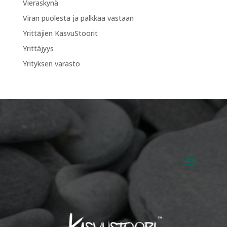
Vieraskynä
Viran puolesta ja palkkaa vastaan
Yrittäjien KasvuStoorit
Yrittäjyys
Yrityksen varasto