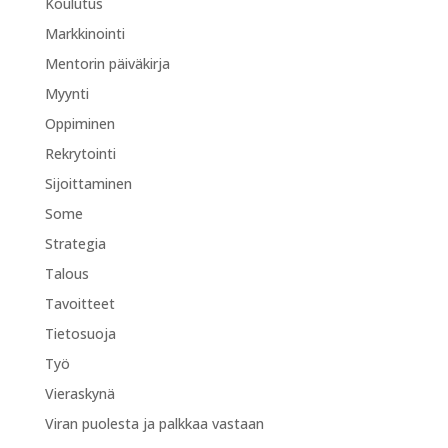
Koulutus
Markkinointi
Mentorin päiväkirja
Myynti
Oppiminen
Rekrytointi
Sijoittaminen
Some
Strategia
Talous
Tavoitteet
Tietosuoja
Työ
Vieraskynä
Viran puolesta ja palkkaa vastaan