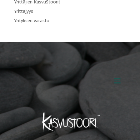
Yrittäjien KasvuStoorit
Yrittäjyys
Yrityksen varasto