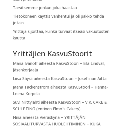
Tarvitsemme jonkun joka haastaa
Tietokoneen käyttis vanhentui ja oli pakko tehdä
jotain
Yrittäjä sijoittaa, kuinka turvaat itseäsi vakuutusten
kautta
Yrittäjien KasvuStoorit
Maria Ivanoff
aiheesta
KasvuStoori – Eila Lindvall,
jäsenkorjaaja
Liisa Säyrä
aiheesta
KasvuStoori – Josefiinan Aitta
Jaana Täckenström
aiheesta
KasvuStoori – Hanna-
Leena Korpela
Suvi Niittylahti
aiheesta
KasvuStoori – V.K. CAKE &
SCULPTING (entinen Elmo`s Cakery)
Nina
aiheesta
Vieraskynä – YRITTÄJÄN
SOSIAALITURVASTA HUOLEHTIMINEN – KUKA