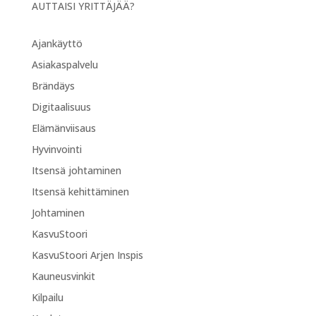
AUTTAISI YRITTÄJÄÄ?
Ajankäyttö
Asiakaspalvelu
Brändäys
Digitaalisuus
Elämänviisaus
Hyvinvointi
Itsensä johtaminen
Itsensä kehittäminen
Johtaminen
KasvuStoori
KasvuStoori Arjen Inspis
Kauneusvinkit
Kilpailu