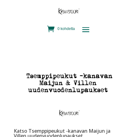
0 kohdetta
Katso Tsemppipeukut -kanavan Maijun ja
Villen uudenvuodenlupaukset