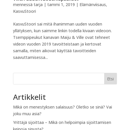
mennessä
tarja
|
tammi 1, 2019
|
Elämänviisaus
,
KasvuStoori
KasvuStoori sai mitä ihanimman uuden vuoden
yllätyksen, kun saimme linkin todella kivaan videoon.
Tsemppipeukut kanavan Maiju & Ville ovat tehneet
videon vuoden 2019 tavoitteistaan ja kertovat
samalla, miten aikovat käyttää tavoitteiden
saavuttamisessa...
Etsi
Artikkelit
Mikä on menestyksen salaisuus? Oletko se sinä? Vai
joku muu asia?
Yrittäjä sijoittaa – Mikä on helpoimpia sijoittamisen
keinoja sinusta?