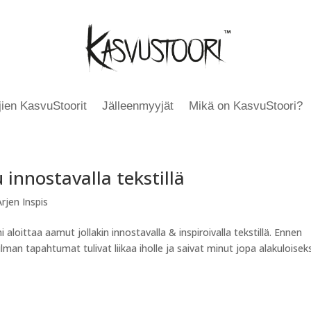
äjien KasvuStoorit
Jälleenmyyjät
Mikä on KasvuStoori?
 innostavalla tekstillä
rjen Inspis
aloittaa aamut jollakin innostavalla & inspiroivalla tekstillä. Ennen
man tapahtumat tulivat liikaa iholle ja saivat minut jopa alakuloiseks