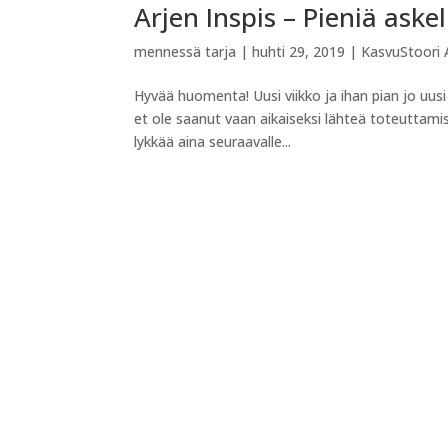
Arjen Inspis – Pieniä aske
mennessä
tarja
|
huhti 29, 2019
|
KasvuStoori A
Hyvää huomenta! Uusi viikko ja ihan pian jo uusi 
et ole saanut vaan aikaiseksi lähteä toteuttami
lykkää aina seuraavalle...