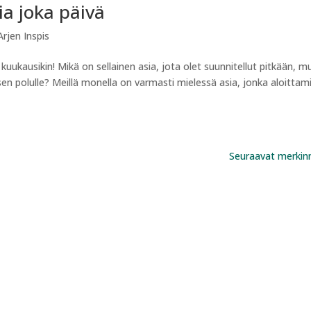
lia joka päivä
rjen Inspis
kuukausikin! Mikä on sellainen asia, jota olet suunnitellut pitkään, m
sen polulle? Meillä monella on varmasti mielessä asia, jonka aloittam
Seuraavat merkin