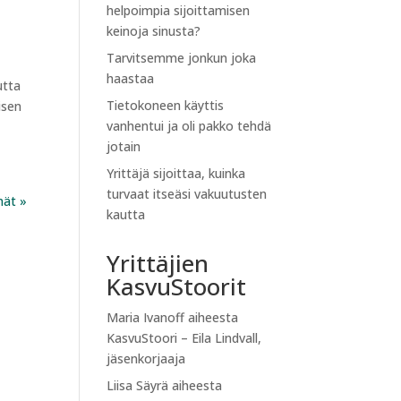
helpoimpia sijoittamisen
keinoja sinusta?
Tarvitsemme jonkun joka
haastaa
utta
Tietokoneen käyttis
isen
vanhentui ja oli pakko tehdä
jotain
Yrittäjä sijoittaa, kuinka
turvaat itseäsi vakuutusten
nät »
kautta
Yrittäjien
KasvuStoorit
Maria Ivanoff
aiheesta
KasvuStoori – Eila Lindvall,
jäsenkorjaaja
Liisa Säyrä
aiheesta