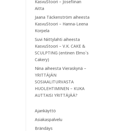
KasvuStoori – Josefiinan
Aitta
Jaana Täckenström
aiheesta
KasvuStoori – Hanna-Leena
Korpela
Suvi Niittylahti
aiheesta
KasvuStoori – V.K. CAKE &
SCULPTING (entinen Elmo`s
Cakery)
Nina
aiheesta
Vieraskynä –
YRITTÄJÄN
SOSIAALITURVASTA
HUOLEHTIMINEN – KUKA
AUTTAISI YRITTÄJÄÄ?
Ajankäyttö
Asiakaspalvelu
Brändäys