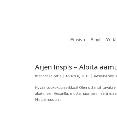
Etusivu
Blogi
Yritt
Arjen Inspis – Aloita aamu
mennessä
tarja
|
touko 6, 2019
|
KasvuStoori A
Hyvää toukokuun viikkoa! Olen ottanut tavakseni 
aloitin sen Hesarilla, mutta huomasin, että maail
Niinpä muutin...