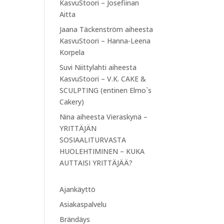
KasvuStoori – Josefiinan
Aitta
Jaana Täckenström
aiheesta
KasvuStoori – Hanna-Leena
Korpela
Suvi Niittylahti
aiheesta
KasvuStoori – V.K. CAKE &
SCULPTING (entinen Elmo`s
Cakery)
Nina
aiheesta
Vieraskynä –
YRITTÄJÄN
SOSIAALITURVASTA
HUOLEHTIMINEN – KUKA
AUTTAISI YRITTÄJÄÄ?
Ajankäyttö
Asiakaspalvelu
Brändäys