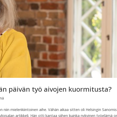
än päivän työ aivojen kuormitusta?
ynä
 niin mielenkiintoinen aihe. Vähän aikaa sitten oli Helsingin Sanomi
Moisalan artikkeli. Hän otti kantaa siihen kuinka nykyinen työelämä o