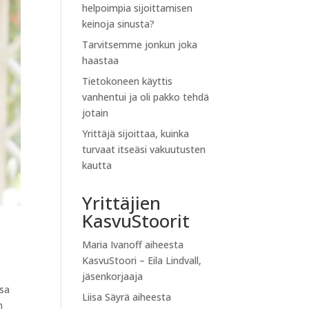
helpoimpia sijoittamisen
keinoja sinusta?
Tarvitsemme jonkun joka
haastaa
Tietokoneen käyttis
vanhentui ja oli pakko tehdä
jotain
Yrittäjä sijoittaa, kuinka
turvaat itseäsi vakuutusten
kautta
Yrittäjien
KasvuStoorit
Maria Ivanoff
aiheesta
KasvuStoori – Eila Lindvall,
jäsenkorjaaja
ssa
Liisa Säyrä
aiheesta
n