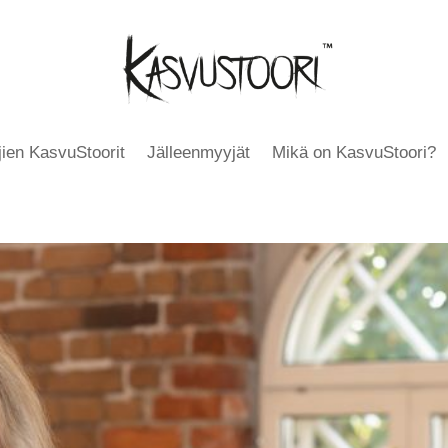
äjien KasvuStoorit
Jälleenmyyjät
Mikä on KasvuStoori?