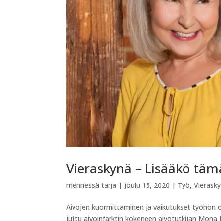
Vieraskynä – Lisääkö täm
mennessä
tarja
|
joulu 15, 2020
|
Työ
,
Vierask
Aivojen kuormittaminen ja vaikutukset työhön on
juttu aivoinfarktin kokeneen aivotutkijan Mona 