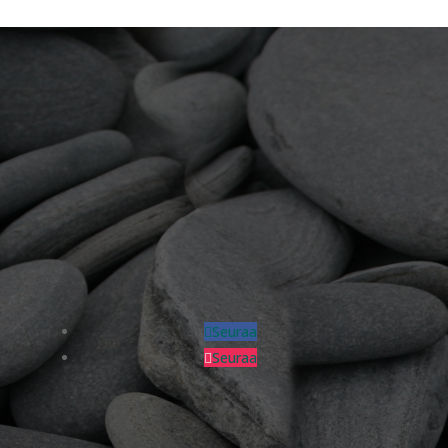
Seuraa
Seuraa