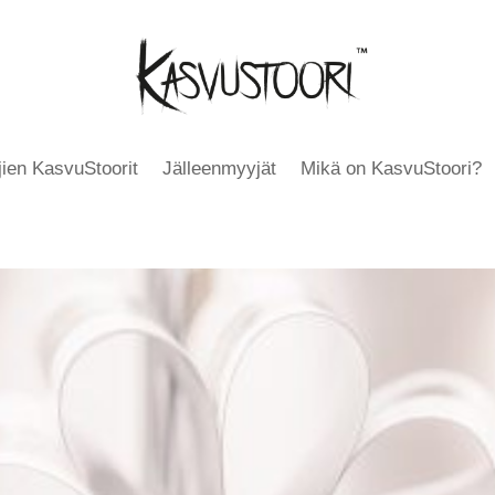
äjien KasvuStoorit
Jälleenmyyjät
Mikä on KasvuStoori?