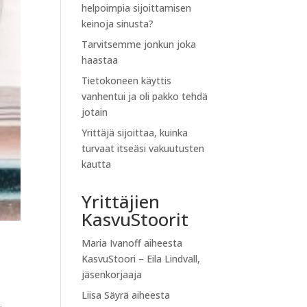
helpoimpia sijoittamisen
keinoja sinusta?
Tarvitsemme jonkun joka
haastaa
Tietokoneen käyttis
vanhentui ja oli pakko tehdä
jotain
Yrittäjä sijoittaa, kuinka
turvaat itseäsi vakuutusten
kautta
Yrittäjien
KasvuStoorit
Maria Ivanoff
aiheesta
KasvuStoori – Eila Lindvall,
jäsenkorjaaja
Liisa Säyrä
aiheesta
.