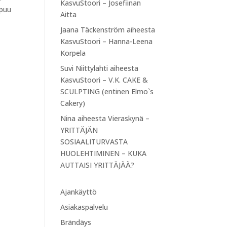
KasvuStoori – Josefiinan
ipuu
Aitta
Jaana Täckenström
aiheesta
KasvuStoori – Hanna-Leena
Korpela
Suvi Niittylahti
aiheesta
KasvuStoori – V.K. CAKE &
SCULPTING (entinen Elmo`s
Cakery)
Nina
aiheesta
Vieraskynä –
YRITTÄJÄN
SOSIAALITURVASTA
HUOLEHTIMINEN – KUKA
AUTTAISI YRITTÄJÄÄ?
Ajankäyttö
Asiakaspalvelu
Brändäys