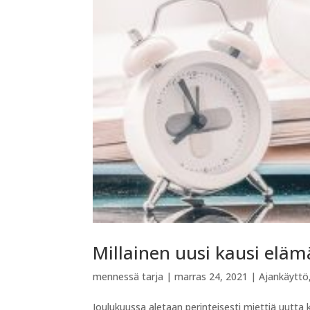
Millainen uusi kausi eläm
mennessä
tarja
|
marras 24, 2021
|
Ajankäyttö
Joulukuussa aletaan perinteisesti miettiä uutta 