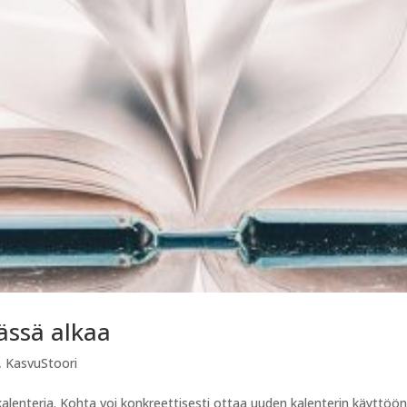
ässä alkaa
,
KasvuStoori
kalenteria. Kohta voi konkreettisesti ottaa uuden kalenterin käyttöön