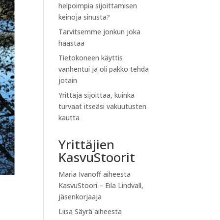
helpoimpia sijoittamisen
keinoja sinusta?
Tarvitsemme jonkun joka
haastaa
Tietokoneen käyttis
vanhentui ja oli pakko tehdä
jotain
Yrittäjä sijoittaa, kuinka
turvaat itseäsi vakuutusten
kautta
Yrittäjien
KasvuStoorit
Maria Ivanoff
aiheesta
KasvuStoori – Eila Lindvall,
jäsenkorjaaja
Liisa Säyrä
aiheesta