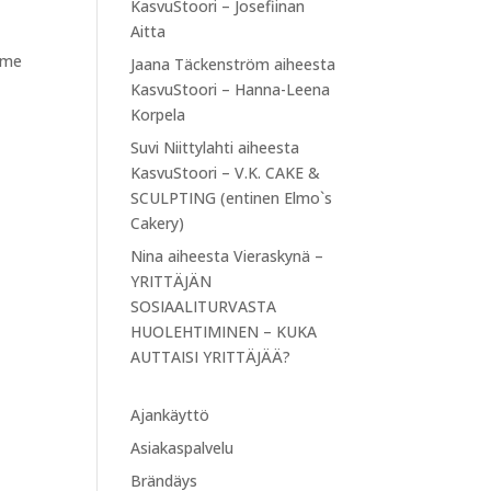
KasvuStoori – Josefiinan
Aitta
mme
Jaana Täckenström
aiheesta
KasvuStoori – Hanna-Leena
Korpela
Suvi Niittylahti
aiheesta
KasvuStoori – V.K. CAKE &
SCULPTING (entinen Elmo`s
Cakery)
Nina
aiheesta
Vieraskynä –
YRITTÄJÄN
SOSIAALITURVASTA
HUOLEHTIMINEN – KUKA
AUTTAISI YRITTÄJÄÄ?
Ajankäyttö
Asiakaspalvelu
Brändäys