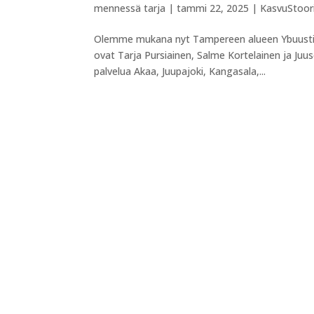
mennessä
tarja
|
tammi 22, 2025
|
KasvuStoor
Olemme mukana nyt Tampereen alueen Ybuusti 
ovat Tarja Pursiainen, Salme Kortelainen ja Juus
palvelua Akaa, Juupajoki, Kangasala,...