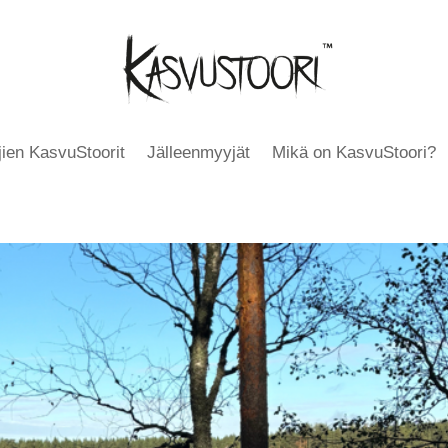
äjien KasvuStoorit
Jälleenmyyjät
Mikä on KasvuStoori?