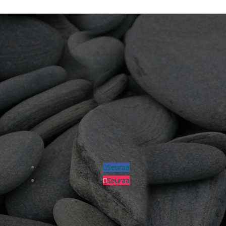
Seuraa
Seuraa