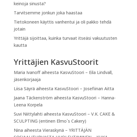
keinoja sinusta?
Tarvitsemme jonkun joka haastaa
Tietokoneen käyttis vanhentui ja oli pakko tehdä
jotain
Yrittäjä sijoittaa, kuinka turvaat itseäsi vakuutusten
kautta
Yrittäjien KasvuStoorit
Maria Ivanoff
aiheesta
KasvuStoori – Eila Lindvall,
jäsenkorjaaja
Liisa Säyrä
aiheesta
KasvuStoori – Josefiinan Aitta
Jaana Täckenström
aiheesta
KasvuStoori – Hanna-
Leena Korpela
Suvi Niittylahti
aiheesta
KasvuStoori – V.K. CAKE &
SCULPTING (entinen Elmo`s Cakery)
Nina
aiheesta
Vieraskynä – YRITTÄJÄN