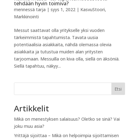
tehdään hyvin toimiva?
mennessä
tarja
|
syys 1, 2022
|
KasvuStoori
,
Markkinointi
Messut saattavat olla yritykselle yksi vuoden
tärkeimmistä tapahtumista. Tavata uusia
potentiaalisia asiakkaita, nähdä olemassa olevia
asiakkaita ja tutustua muiden alan yritysten
tarjoomaan. Messuilla on kiva olla, siellä on äksöniä.
Siellä tapahtuu, näkyy...
Etsi
Artikkelit
Mikä on menestyksen salaisuus? Oletko se sinä? Vai
joku muu asia?
Yrittäjä sijoittaa – Mikä on helpoimpia sijoittamisen