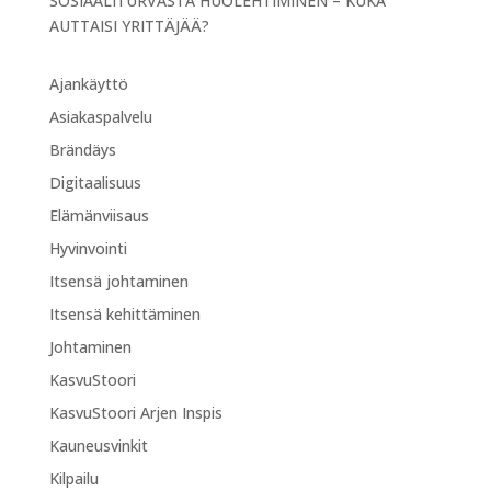
SOSIAALITURVASTA HUOLEHTIMINEN – KUKA
AUTTAISI YRITTÄJÄÄ?
Ajankäyttö
Asiakaspalvelu
Brändäys
Digitaalisuus
Elämänviisaus
Hyvinvointi
Itsensä johtaminen
Itsensä kehittäminen
Johtaminen
KasvuStoori
KasvuStoori Arjen Inspis
Kauneusvinkit
Kilpailu