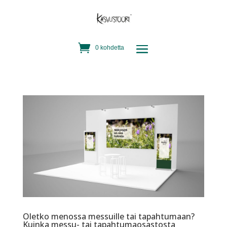
0 kohdetta
Oletko menossa messuille tai tapahtumaan?
Kuinka messu- tai tapahtumaosastosta