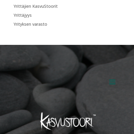
Yrittäjien KasvuStoorit
Yrittäjyys
Yrityksen varasto