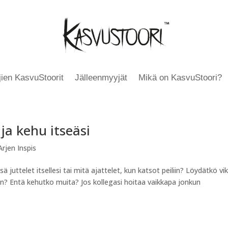
äjien KasvuStoorit
Jälleenmyyjät
Mikä on KasvuStoori?
ja kehu itseäsi
rjen Inspis
 juttelet itsellesi tai mitä ajattelet, kun katsot peiliin? Löydätkö vi
min? Entä kehutko muita? Jos kollegasi hoitaa vaikkapa jonkun