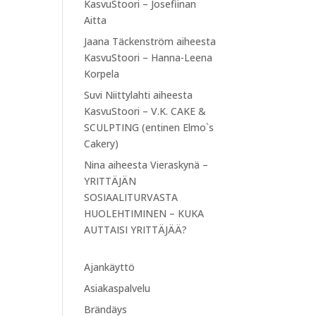
KasvuStoori – Josefiinan
Aitta
Jaana Täckenström
aiheesta
KasvuStoori – Hanna-Leena
Korpela
Suvi Niittylahti
aiheesta
KasvuStoori – V.K. CAKE &
SCULPTING (entinen Elmo`s
Cakery)
Nina
aiheesta
Vieraskynä –
YRITTÄJÄN
SOSIAALITURVASTA
HUOLEHTIMINEN – KUKA
AUTTAISI YRITTÄJÄÄ?
Ajankäyttö
Asiakaspalvelu
Brändäys