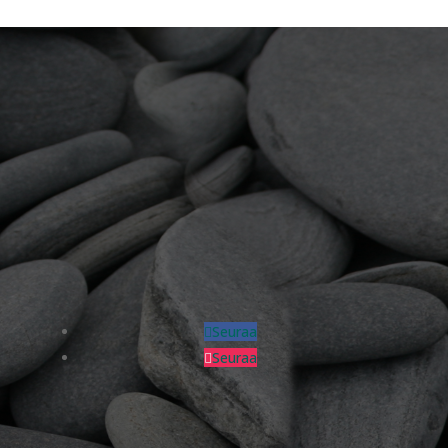
Seuraa
Seuraa