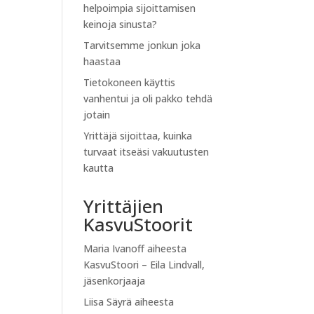
helpoimpia sijoittamisen
keinoja sinusta?
Tarvitsemme jonkun joka
haastaa
Tietokoneen käyttis
vanhentui ja oli pakko tehdä
jotain
Yrittäjä sijoittaa, kuinka
turvaat itseäsi vakuutusten
kautta
Yrittäjien
KasvuStoorit
Maria Ivanoff
aiheesta
KasvuStoori – Eila Lindvall,
jäsenkorjaaja
Liisa Säyrä
aiheesta