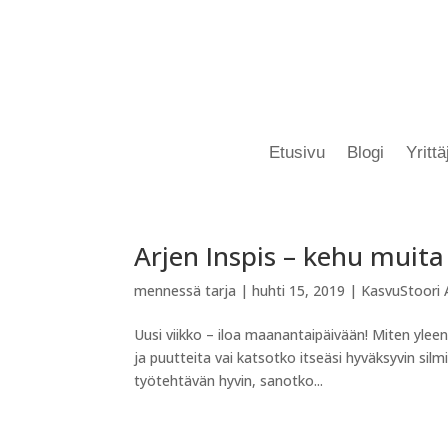
Etusivu
Blogi
Yritt
Arjen Inspis – kehu muita 
mennessä
tarja
|
huhti 15, 2019
|
KasvuStoori A
Uusi viikko – iloa maanantaipäivään! Miten yleensä
ja puutteita vai katsotko itseäsi hyväksyvin sil
työtehtävän hyvin, sanotko...