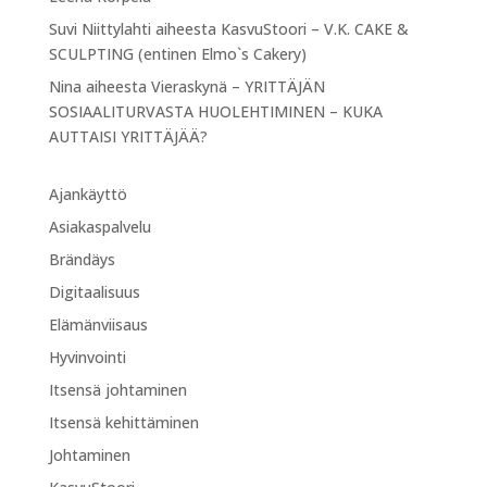
Suvi Niittylahti
aiheesta
KasvuStoori – V.K. CAKE &
SCULPTING (entinen Elmo`s Cakery)
Nina
aiheesta
Vieraskynä – YRITTÄJÄN
SOSIAALITURVASTA HUOLEHTIMINEN – KUKA
AUTTAISI YRITTÄJÄÄ?
Ajankäyttö
Asiakaspalvelu
Brändäys
Digitaalisuus
Elämänviisaus
Hyvinvointi
Itsensä johtaminen
Itsensä kehittäminen
Johtaminen