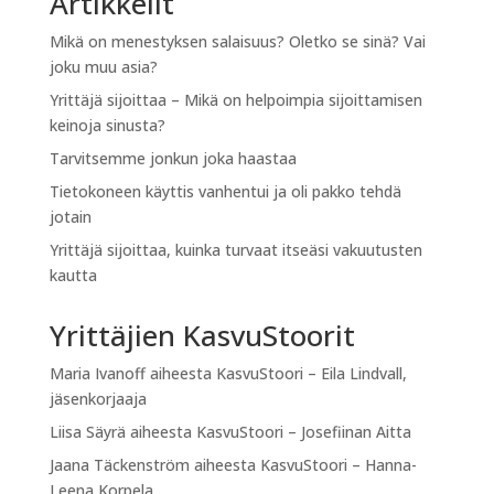
Artikkelit
Mikä on menestyksen salaisuus? Oletko se sinä? Vai
joku muu asia?
Yrittäjä sijoittaa – Mikä on helpoimpia sijoittamisen
keinoja sinusta?
Tarvitsemme jonkun joka haastaa
Tietokoneen käyttis vanhentui ja oli pakko tehdä
jotain
Yrittäjä sijoittaa, kuinka turvaat itseäsi vakuutusten
kautta
Yrittäjien KasvuStoorit
Maria Ivanoff
aiheesta
KasvuStoori – Eila Lindvall,
jäsenkorjaaja
Liisa Säyrä
aiheesta
KasvuStoori – Josefiinan Aitta
Jaana Täckenström
aiheesta
KasvuStoori – Hanna-
Leena Korpela