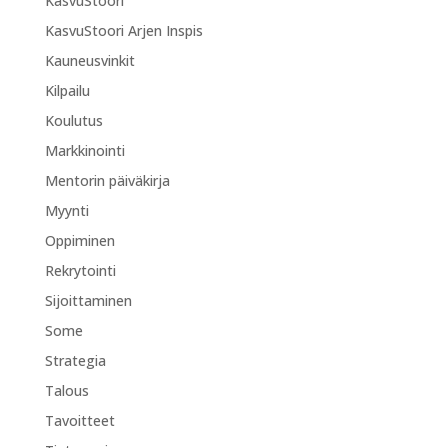
KasvuStoori
KasvuStoori Arjen Inspis
Kauneusvinkit
Kilpailu
Koulutus
Markkinointi
Mentorin päiväkirja
Myynti
Oppiminen
Rekrytointi
Sijoittaminen
Some
Strategia
Talous
Tavoitteet