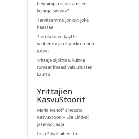
helpoimpia sijoittamisen
keinoja sinusta?
Tarvitsemme jonkun joka
haastaa
Tietokoneen käyttis
vanhentui ja oli pakko tehdä
jotain
Yrittäjä sijoittaa, kuinka
turvaat itseäsi vakuutusten
kautta
Yrittäjien
KasvuStoorit
Maria Ivanoff
aiheesta
KasvuStoori – Eila Lindvall,
jäsenkorjaaja
Liisa Säyrä
aiheesta