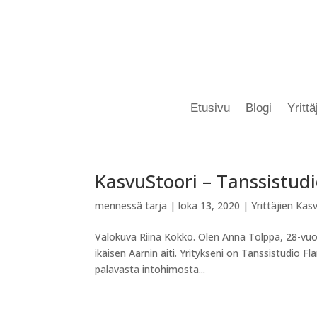
Etusivu
Blogi
Yritt
KasvuStoori – Tanssistud
mennessä
tarja
|
loka 13, 2020
|
Yrittäjien Kas
Valokuva Riina Kokko. Olen Anna Tolppa, 28-vuot
ikäisen Aarnin äiti. Yritykseni on Tanssistudio F
palavasta intohimosta...