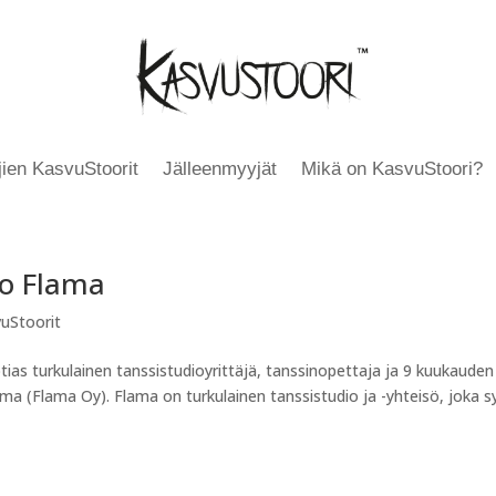
äjien KasvuStoorit
Jälleenmyyjät
Mikä on KasvuStoori?
io Flama
vuStoorit
ias turkulainen tanssistudioyrittäjä, tanssinopettaja ja 9 kuukauden
lama (Flama Oy). Flama on turkulainen tanssistudio ja -yhteisö, joka s