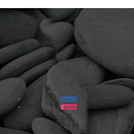
Seuraa
Seuraa