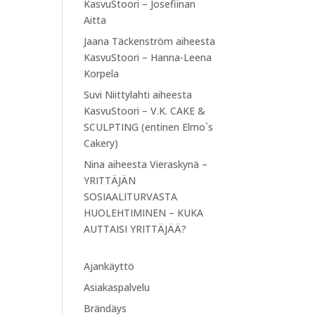
KasvuStoori – Josefiinan
Aitta
Jaana Täckenström
aiheesta
KasvuStoori – Hanna-Leena
Korpela
Suvi Niittylahti
aiheesta
KasvuStoori – V.K. CAKE &
SCULPTING (entinen Elmo`s
Cakery)
Nina
aiheesta
Vieraskynä –
YRITTÄJÄN
SOSIAALITURVASTA
HUOLEHTIMINEN – KUKA
AUTTAISI YRITTÄJÄÄ?
Ajankäyttö
Asiakaspalvelu
Brändäys