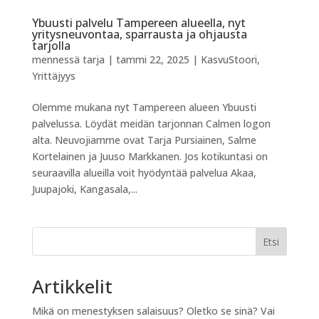
Ybuusti palvelu Tampereen alueella, nyt
yritysneuvontaa, sparrausta ja ohjausta
tarjolla
mennessä
tarja
|
tammi 22, 2025
|
KasvuStoori
,
Yrittäjyys
Olemme mukana nyt Tampereen alueen Ybuusti
palvelussa. Löydät meidän tarjonnan Calmen logon
alta. Neuvojiamme ovat Tarja Pursiainen, Salme
Kortelainen ja Juuso Markkanen. Jos kotikuntasi on
seuraavilla alueilla voit hyödyntää palvelua Akaa,
Juupajoki, Kangasala,...
Etsi
Artikkelit
Mikä on menestyksen salaisuus? Oletko se sinä? Vai