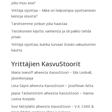
joku muu asia?
Yrittäjä sijoittaa – Mikä on helpoimpia sijoittamisen
keinoja sinusta?
Tarvitsemme jonkun joka haastaa
Tietokoneen käyttis vanhentui ja oli pakko tehdä
jotain
Yrittäjä sijoittaa, kuinka turvaat itseäsi vakuutusten
kautta
Yrittäjien KasvuStoorit
Maria Ivanoff
aiheesta
KasvuStoori – Eila Lindvall,
jäsenkorjaaja
Liisa Säyrä
aiheesta
KasvuStoori – Josefiinan Aitta
Jaana Täckenström
aiheesta
KasvuStoori – Hanna-
Leena Korpela
Suvi Niittylahti
aiheesta
KasvuStoori – V.K. CAKE &