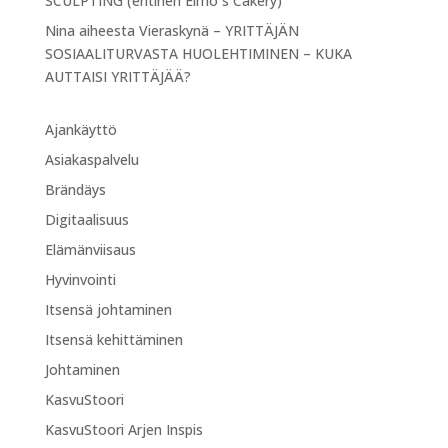
SCULPTING (entinen Elmo`s Cakery)
Nina
aiheesta
Vieraskynä – YRITTÄJÄN
SOSIAALITURVASTA HUOLEHTIMINEN – KUKA
AUTTAISI YRITTÄJÄÄ?
Ajankäyttö
Asiakaspalvelu
Brändäys
Digitaalisuus
Elämänviisaus
Hyvinvointi
Itsensä johtaminen
Itsensä kehittäminen
Johtaminen
KasvuStoori
KasvuStoori Arjen Inspis