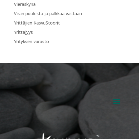
Vieraskynä
Viran puolesta ja palkkaa vastaan
Yrittäjien KasvuStoorit
Yrittäjyys
Yrityksen varasto