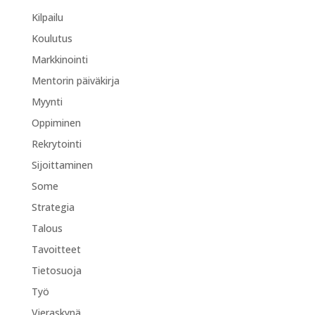
Kilpailu
Koulutus
Markkinointi
Mentorin päiväkirja
Myynti
Oppiminen
Rekrytointi
Sijoittaminen
Some
Strategia
Talous
Tavoitteet
Tietosuoja
Työ
Vieraskynä