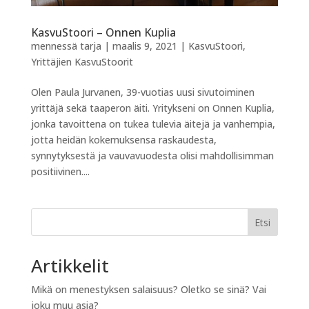
KasvuStoori – Onnen Kuplia
mennessä
tarja
|
maalis 9, 2021
|
KasvuStoori
,
Yrittäjien KasvuStoorit
Olen Paula Jurvanen, 39-vuotias uusi sivutoiminen
yrittäjä sekä taaperon äiti. Yritykseni on Onnen Kuplia,
jonka tavoittena on tukea tulevia äitejä ja vanhempia,
jotta heidän kokemuksensa raskaudesta,
synnytyksestä ja vauvavuodesta olisi mahdollisimman
positiivinen....
Etsi
Artikkelit
Mikä on menestyksen salaisuus? Oletko se sinä? Vai
joku muu asia?