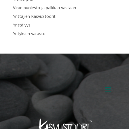
Viran puolesta ja palkkaa vastaan
Yrittäjien KasvuStoorit
Yrittäjyys
Yrityksen varasto