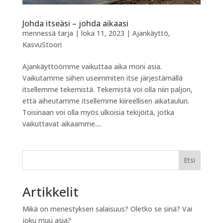
Johda itseäsi – johda aikaasi
mennessä
tarja
|
loka 11, 2023
|
Ajankäyttö
,
KasvuStoori
Ajankäyttöömme vaikuttaa aika moni asia.
Vaikutamme siihen useimmiten itse järjestämällä
itsellemme tekemistä. Tekemistä voi olla niin paljon,
että aiheutamme itsellemme kiireellisen aikataulun.
Toisinaan voi olla myös ulkoisia tekijöitä, jotka
vaikuttavat aikaamme....
Etsi
Artikkelit
Mikä on menestyksen salaisuus? Oletko se sinä? Vai
joku muu asia?