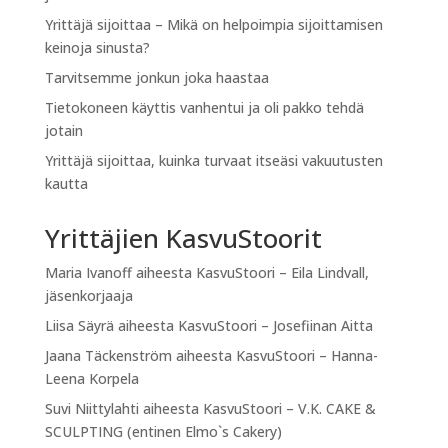
Yrittäjä sijoittaa – Mikä on helpoimpia sijoittamisen
keinoja sinusta?
Tarvitsemme jonkun joka haastaa
Tietokoneen käyttis vanhentui ja oli pakko tehdä
jotain
Yrittäjä sijoittaa, kuinka turvaat itseäsi vakuutusten
kautta
Yrittäjien KasvuStoorit
Maria Ivanoff
aiheesta
KasvuStoori – Eila Lindvall,
jäsenkorjaaja
Liisa Säyrä
aiheesta
KasvuStoori – Josefiinan Aitta
Jaana Täckenström
aiheesta
KasvuStoori – Hanna-
Leena Korpela
Suvi Niittylahti
aiheesta
KasvuStoori – V.K. CAKE &
SCULPTING (entinen Elmo`s Cakery)