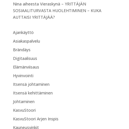
Nina
aiheesta
Vieraskynä – YRITTÄJÄN
SOSIAALITURVASTA HUOLEHTIMINEN – KUKA
AUTTAISI YRITTÄJÄÄ?
Ajankäyttö
Asiakaspalvelu
Brändäys
Digitaalisuus
Elämänviisaus
Hyvinvointi
Itsensä johtaminen
Itsensä kehittäminen
Johtaminen
KasvuStoori
KasvuStoori Arjen Inspis
Kauneusvinkit