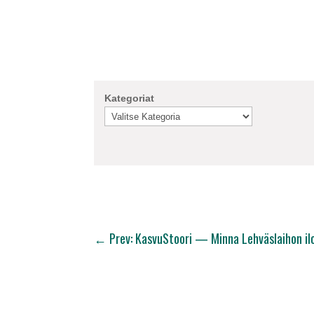
Kategoriat
←
Prev: KasvuStoori — Minna Lehväslaihon ilo