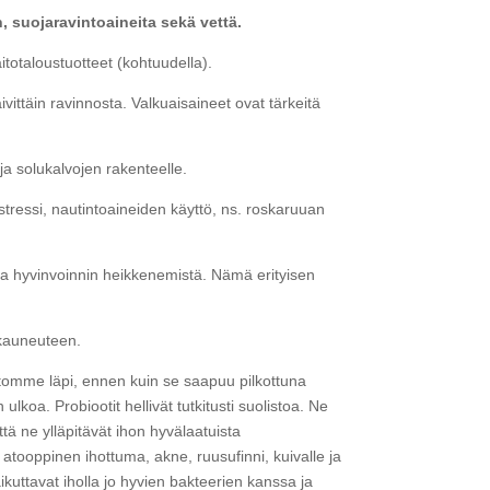
n, suojaravintoaineita sekä vettä.
aitotaloustuotteet (kohtuudella).
vittäin ravinnosta. Valkuaisaineet ovat tärkeitä
ja solukalvojen rakenteelle.
tressi, nautintoaineiden käyttö, ns. roskaruuan
ttaa hyvinvoinnin heikkenemistä. Nämä erityisen
 kauneuteen.
istomme läpi, ennen kuin se saapuu pilkottuna
lkoa. Probiootit hellivät tutkitusti suolistoa. Ne
tä ne ylläpitävät ihon hyvälaatuista
 atooppinen ihottuma, akne, ruusufinni, kuivalle ja
aikuttavat iholla jo hyvien bakteerien kanssa ja