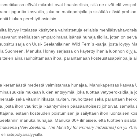
Kosmetiikassa elävät mikrobit ovat haasteellisia, sillä ne eivät elä vesip
aani jogurttia kasvoilla, joka on maitopohjalla ja sisältää eläviä probio
ehtii hiukan perehtyä asioihin.
eiltä löytyy Iittalassa käsityönä valmistettuja erilaisia mehiläisvahavoite
svanut mehiläisten ympäröimänä isänsä hunaja tiloilla, joten on selvä
uosittu sarja on Uusi- Seelantilainen Wild Fern`s -sarja, josta löytyy M
lla Suomeen. Manuka Honey sarjassa on käytetty ihania luonnon öljyjä, 
ittelen aina rauhoittamaan ihoa, parantamaan kosteustasapainoa ja aiva
a kerämäästä medestä valmistamaa hunajaa. Manukapensas kasvaa Uu
minaisuuksia mukaan lukien entsyymiä, joka tuottaa vetyperoksidia ja jo
ineraali- sekä vitamiinirikasta raviten, rauhoittaen sekä parantaen he
ilta, josta ihon vauriot ja ikääntyminen pääsääntöisesti johtuvat, samall
ttajana, estäen kosteuden poistumisen ja säilyttäen ihon luontaisen 
den-Seelannin manuka hunajaa. Manuka 80+ ilmaisee, että tuotteen sisäl
uksena (New Zeeland, The Ministry for Primary Industries) on yli 70
li siitepölyanalyysillä.