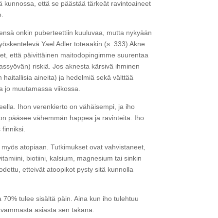
sä kunnossa, että se päästää tärkeät ravintoaineet
e.
leensä onkin puberteettiin kuuluvaa, mutta nykyään
työskentelevä Yael Adler toteaakin (s. 333) Akne
neet, että päivittäinen maitodopingimme suurentaa
hassyövän) riskiä. Jos aknesta kärsivä ihminen
haitallisia aineita) ja hedelmiä sekä välttää
ta jo muutamassa viikossa.
teella. Ihon verenkierto on vähäisempi, ja iho
 ihoon pääsee vähemmän happea ja ravinteita. Iho
finniksi.
ten myös atopiaan. Tutkimukset ovat vahvistaneet,
amiini, biotiini, kalsium, magnesium tai sinkin
ttu, etteivät atoopikot pysty sitä kunnolla
 70% tulee sisältä päin. Aina kun iho tulehtuu
akavammasta asiasta sen takana.