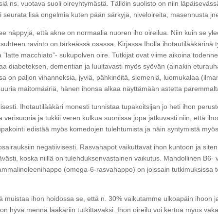
iä ns. vuotava suoli oireyhtymästä. Tällöin suolisto on niin läpäiseväs
 seurata lisä ongelmia kuten pään särkyjä, niveloireita, masennusta jn
ee näppyjä, että akne on normaalia nuoren iho oireilua. Niin kuin se y
uhteen ravinto on tärkeässä osassa. Kirjassa Iholla ihotautilääkärinä 
ja ”latte macchiato”- sukupolven oire. Tutkijat ovat viime aikoina toden
staa diabeteksen, dementian ja luultavasti myös syövän (ainakin eturau
sa on paljon vihanneksia, jyviä, pähkinöitä, siemeniä, luomukalaa (ilman 
a suuria maitomääriä, hänen ihonsa alkaa näyttämään astetta paremmal
isesti. Ihotautilääkäri monesti tunnistaa tupakoitsijan jo heti ihon perus
aa verisuonia ja tukkii veren kulkua suonissa jopa jatkuvasti niin, että
akointi edistää myös komedojen tulehtumista ja näin syntymistä myös 
ihosairauksiin negatiivisesti. Rasvahapot vaikuttavat ihon kuntoon ja si
sti, koska niillä on tulehduksenvastainen vaikutus. Mahdollinen B6- vit
mmalinoleenihappo (omega-6-rasvahappo) on joissain tutkimuksissa tode
yvä muistaa ihon hoidossa se, että n. 30% vaikutamme ulkoapäin ihoon ja
a on hyvä mennä lääkäriin tutkittavaksi. Ihon oireilu voi kertoa myös v