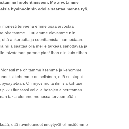
innistamme huolehtimiseen. Me arvotamme
aisia hyvinvoinnin edelle saattaa mennä työ,
Silti monesti terveenä emme osaa arvostaa
emme oireitamme. Luulemme olevamme niin
että ahkeruutta ja suorittamista ihannoidaan.
iillä saattaa olla meille tärkeää sanottavaa ja
toivotetaan parane pian! Ihan niin kuin siihen
osi. Monesti me ohitamme itsemme ja kehomme
 onneksi kehomme on sellainen, että se stoppi
inut pysäytetään. On myös muita ihmisiä kohtaan
 pikku flunssasi voi olla hoitojen aiheuttaman
koronan takia olemme menossa terveempään
keää, että ravintoaineet imeytyvät elimistöömme