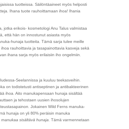
ohjaisissa tuotteissa. Säilöntäaineet myös helposti
otteja. Ihana tuote rauhoittamaan ihoa! Ihania
ita, jotka erikois- kosmetologi Anu Talus valmistaa
ä, että hän on innostunut asiasta myös
anuka-hunaja tuotteita. Tämä sarja tulee meille
ihoa rauhoittavia ja tasapainottavia kasveja sekä
n ihana sarja myös erilaisiin iho ongelmiin.
dessa-Seelannissa ja kuuluu teekasveihin.
ka on todistetusti antiseptinen ja antibakteerinen
rkkää ihoa. Aito manukapensaan hunaja sisältää
a auttaen ja tehostaen uusien ihosolujen
kosteustasapainon. Jokainen Wild Ferns manuka-
tämä hunaja on yli 80% peräisin manuka
% manukaa sisältävä hunaja
. Tämä varmennetaan