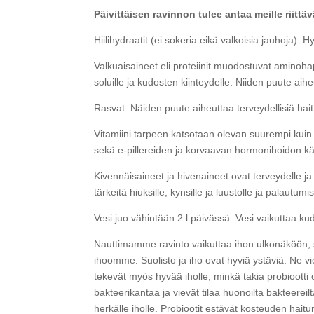
Päivittäisen ravinnon tulee antaa meille riittä
Hiilihydraatit (ei sokeria eikä valkoisia jauhoja). H
Valkuaisaineet eli proteiinit muodostuvat aminohap
soluille ja kudosten kiinteydelle. Niiden puute aih
Rasvat. Näiden puute aiheuttaa terveydellisiä hait
Vitamiini tarpeen katsotaan olevan suurempi kuin
sekä e-pillereiden ja korvaavan hormonihoidon käy
Kivennäisaineet ja hivenaineet ovat terveydelle ja
tärkeitä hiuksille, kynsille ja luustolle ja palautumis
Vesi juo vähintään 2 l päivässä. Vesi vaikuttaa 
Nauttimamme ravinto vaikuttaa ihon ulkonäköön, su
ihoomme. Suolisto ja iho ovat hyviä ystäviä. Ne vie
tekevät myös hyvää iholle, minkä takia probiootti 
bakteerikantaa ja vievät tilaa huonoilta bakteerei
herkälle iholle. Probiootit estävät kosteuden haitum