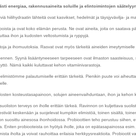
västi energiaa, rakennusaineita soluille ja elintoimintojen säätelyy
yviä hiilihydraatin lähteitä ovat kasvikset, hedelmät ja täysjyvävilja- ja m
oista ja ovat koko elämän perusta. Ne ovat aineita, joita on saatava päi
euttaa ihon ja kudosten veltostumista ja ryppyjä.
toja ja ihomuutoksia. Rasvat ovat myös tärkeitä aineiden imeytymiselle 
 ennen. Syynä lisääntyneeseen tarpeeseen ovat ilmaston saasteisuus, s
ttö. Nämä kaikki kuluttavat kehon vitamiinivarastoja.
 elimistömme palautumiselle erittäin tärkeitä. Pienikin puute voi aiheu
elle.
kudosten kosteustasapainoon, solujen aineenvaihduntaan, ihon ja kehon
oliston terveys on iholle erittäin tärkeä. Ravinnon on kuljettava suol
stivät keskenään ja suojelevat kumpikin elimistöä, toinen sisältä, toinen u
on suosittu ainesosa ihonhoidossa. Probioottien teho perustuu siihen, et
lta. Eniten probiooteista on hyötyä iholle, joka on epätasapainossa esim.
ista iholta ja voivat rauhoittaa erilaisia herkkyysreaktioita. Probiootit v