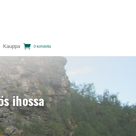
Kauppa
0 kohdetta
ös ihossa