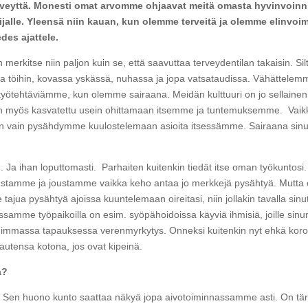
 terveyttä. Monesti omat arvomme ohjaavat meitä omasta hyvinvo
alle. Yleensä niin kauan, kun olemme terveitä ja olemme elinvoim
edes ajattele.
n merkitse niin paljon kuin se, että saavuttaa terveydentilan takaisin. 
a töihin, kovassa yskässä, nuhassa ja jopa vatsataudissa. Vähättel
yötehtäviämme, kun olemme sairaana. Meidän kulttuuri on jo sellainen, 
n myös kasvatettu usein ohittamaan itsemme ja tuntemuksemme. Vaikka n
vain pysähdymme kuulostelemaan asioita itsessämme. Sairaana sinulle 
. Ja ihan loputtomasti. Parhaiten kuitenkin tiedät itse oman työkunt
joustamme ja joustamme vaikka keho antaa jo merkkejä pysähtyä. Mutta
e tajua pysähtyä ajoissa kuuntelemaan oireitasi, niin jollakin tavalla s
ssamme työpaikoilla on esim. syöpähoidoissa käyviä ihmisiä, joille sinun
 pahimmassa tapauksessa verenmyrkytys. Onneksi kuitenkin nyt ehkä 
rautensa kotona, jos ovat kipeinä.
a?
. Sen huono kunto saattaa näkyä jopa aivotoiminnassamme asti. On tär