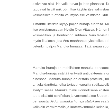
aktivoivat niitä. Ne vaikuttavat jo ihon pinnassa. 
tappavat hyvät mikrobit. Itse käytän itse valmistam
kosmetiikka tuotteita voi myös itse valmistaa, kun 
TimanttiTiikeristä löytyy paljon hunaja tuotteita. M
itse omistamassaan Hyvän Olon Aitassa. Hän on ka
kosmetiikan ja ihonhoidon suhteen. Näin talvisin s
myös Iittalasta, jota Anu maahantuo yksinoikeude
tietenkin paljon Manuka hunajaa. Tätä sarjaa suos
Manuka-hunaja on mehiläisten manuka-pensaast
Manuka-hunaja sisältää erityisiä antibakteerisia o
ainesosa. Manuka-hunaja on erittäin proteiini-, m
antioksidantteja, jotka torjuvat vapailta radikaale
syntymisessä. Manuka toimii luonnollisena kosteu
tuote sisältää sertifioitua ja varmasti aitoa Uu
pensaasta.
Aidon manuka hunaja statuksen vaatim
kaikkein varmimmalla ja luotettavimmalla keinolla, e