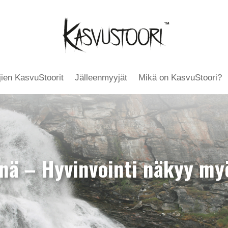
äjien KasvuStoorit
Jälleenmyyjät
Mikä on KasvuStoori?
nä – Hyvinvointi näkyy my