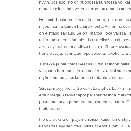
hyvin. Jos suolisto on huonossa kunnossa voi kärs
muualle elimistöön verenkierron mukana, josta voi
Helposti ihostammekin ajattelemme, jos siihen tul
myös moni aikuinen kärsii aknesta. Aknen hoidon s
on elintaso sairaus. Se on ”maitoa, joka välissä” 
talirauhasia, edistää tulehduksia elimistössä, no
alkaa syömään terveellisesti niin, että ruokavalios
transrasvoja, vehnäjauhoja, sokeria, alkoholia j
Tupakka ja nautintoaineet vaikuttavat ihoon haitall
vaikuttaa harmaalta ja kelmeältä. Nikotiini supist
myös ohenee ja kollageenin tuotanto vähenee. Tup
Stressi näkyy iholla. Se vaikuttaa lähes kaikkiin 
että omega-3 rasvahapot parantavat ihoa merkittävä
puute saattavat pahentaa atopiaa entisestään. Ga
tuottamaan.
Iho sairauksia on paljon erilaisia. kuitenkin on h
kannattaa syy selvittää, mistä tulehdus johtuu. J