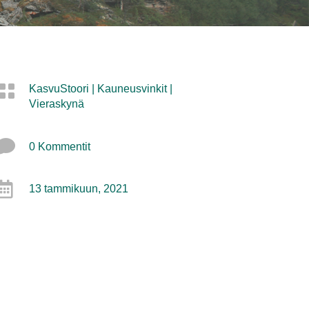

KasvuStoori
|
Kauneusvinkit
|
Vieraskynä

0 Kommentit

13 tammikuun, 2021