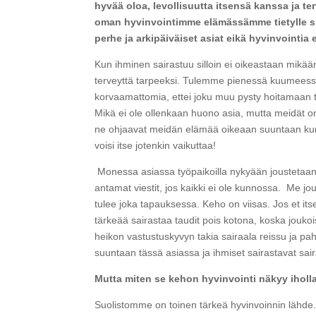
hyvää oloa, levollisuutta itsensä kanssa ja
oman hyvinvointimme elämässämme tietylle sij
perhe ja arkipäiväiset asiat eikä hyvinvointia 
Kun ihminen sairastuu silloin ei oikeastaan mikää
terveyttä tarpeeksi. Tulemme pienessä kuumeess
korvaamattomia, ettei joku muu pysty hoitamaan t
Mikä ei ole ollenkaan huono asia, mutta meidät o
ne ohjaavat meidän elämää oikeaan suuntaan kun 
voisi itse jotenkin vaikuttaa!
Monessa asiassa työpaikoilla nykyään joustetaan
antamat viestit, jos kaikki ei ole kunnossa. Me 
tulee joka tapauksessa. Keho on viisas. Jos et its
tärkeää sairastaa taudit pois kotona, koska joukoi
heikon vastustuskyvyn takia sairaala reissu ja
suuntaan tässä asiassa ja ihmiset sairastavat sai
Mutta miten se kehon hyvinvointi näkyy iholl
Suolistomme on toinen tärkeä hyvinvoinnin lähde