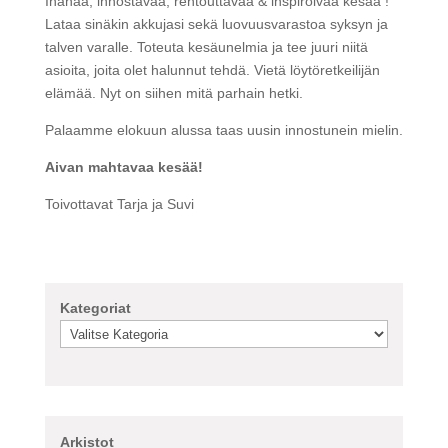
Ihanaa, innostavaa, rentouttavaa & inspiroivaa kesää !
Lataa sinäkin akkujasi sekä luovuusvarastoa syksyn ja
talven varalle. Toteuta kesäunelmia ja tee juuri niitä
asioita, joita olet halunnut tehdä. Vietä löytöretkeilijän
elämää. Nyt on siihen mitä parhain hetki.
Palaamme elokuun alussa taas uusin innostunein mielin.
Aivan mahtavaa kesää!
Toivottavat Tarja ja Suvi
Kategoriat
Arkistot