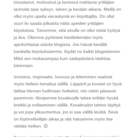
innostanut, motivoinut ja kertonut mahtavia yrittäjien
tarinoita taas syksyn, talven ja kevään aikana. Meillä on
ollut myös upeita vieraskyniä eri kirjoittajilta. On ollut
suuri ilo saada julkaista näitä upeiden yrittäjien
kirjoituksia. Toivomme, että sinulle on ollut niistä hyötyä
ja iloa. Olemme pyrkineet käsittelemään myös
ajankohtaisia asioita blogissa. Jos haluat kesällä
lueskella kirjoituksiamme, löydät ne kaikki blogistamme.
Mikä sen mukavampaa kuin sadepäivänä istahtaa
lukemaan.
Innostus, inspiraatio, luovuus ja tekeminen vaativat
myös hetken lomailua välillä. Läppärit ja koneet on hyvä
laittaa hieman huilimaan hetkeksi, niin nekin jaksavat
paremmin. Aivojemme kovalevylle tekee erittäin hyvää
breikki ja nollaaminen välillä. Kovalevykin tahtoo täyttyä
ja voi jopa ylikuumentua, jos ei saa välillä levätä. Kesä
on löytöretkeilijän aikaa ja sitä haluamme myös itse
viettää hetken. 😊