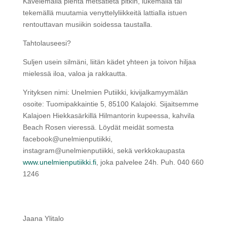
Kävelemällä pientä metsätietä pitkin, lukemalla tai
tekemällä muutamia venyttelyliikkeitä lattialla istuen
rentouttavan musiikin soidessa taustalla.
Tahtolauseesi?
Suljen usein silmäni, liitän kädet yhteen ja toivon hiljaa
mielessä iloa, valoa ja rakkautta.
Yrityksen nimi: Unelmien Putiikki, kivijalkamyymälän
osoite: Tuomipakkaintie 5, 85100 Kalajoki. Sijaitsemme
Kalajoen Hiekkasärkillä Hilmantorin kupeessa, kahvila
Beach Rosen vieressä. Löydät meidät somesta
facebook@unelmienputiikki,
instagram@unelmienputiikki, sekä verkkokaupasta
www.unelmienputiikki.fi
, joka palvelee 24h. Puh. 040 660
1246
Jaana Ylitalo