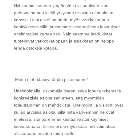
Nyt kaunis luonnon ympäristö ja visuaalinen ilme
puhuvat samaa kieltä yrityksen sisäisen olemuksen
kanssa. Uusi askel on otettu myös verkkokaupan
kehityksessä sillä järjestimme kesämalliston kuvaukset
ensimmäistä kertaa itse. Näin saamme laadukkaat
tuotekuvat verkkokauppaan ja asiakkaan on helppo
tehdä ostoksia kotona.
Miten olet päässyt tähän pisteeseen?
Unelmoimalla, uskomalla itseeni sekä lopulta tekemällä
konkreettisia asioita sen eteen, että myymälän
toteuttaminen on mahdollista. Unelmointi ja visiointi ovat
kullan arvoisia asioita, sillä mitä vahvemmin ne ovat
mielessä, sitä paremmin kestää vastoinkäymiset
luovuttamatta. Silloin ei ole myöskään niin voimakas
altistumaan muiden mielipiteille.