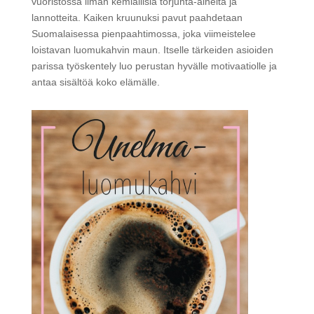
vuoristossa ilman kemiallisia torjunta-aineita ja
lannotteita. Kaiken kruunuksi pavut paahdetaan
Suomalaisessa pienpaahtimossa, joka viimeistelee
loistavan luomukahvin maun. Itselle tärkeiden asioiden
parissa työskentely luo perustan hyvälle motivaatiolle ja
antaa sisältöä koko elämälle.