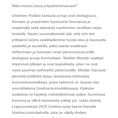
Mikä motivoi sinua yritystoiminnassasi?
Unelmien Putiikin kantavia arvoja ovat ekologisuus,
ihmisten ja ympäristön hyvinvointi Suomessa ja
maailmalla sekä elämästä nauttiminen tavallisen arjen
keskellä. Nautin suunnattomasti sitä, että voin itse
yrittäjänä tarjota asiakkaillemme hyvää oloa ja kauneutta
vaatteilla ja asusteilla, jotka saavat asiakkaan
hehkumaan ja tuomaan oman persoonansa esille
ekologisia arvoja kunnioittaen. Meidän lifestyle vaatteet
inspiroivat pitkään ja ovat laadukkaita, joten ne ovat
myös parempi vaihtoehto pikamuodille. Meidän ihanasta
pienestä putiikista löytyy laadukasta kotimaista
luonnonkosmetiikkaa, jonka helmenä on Jaanan itse
suunnittelema Unelma-kosmetiikkasarja. Kaikissa
tuotteissa on käytetty mahdollisimman paljon Suomessa
luomuna ja villinä kasvaneita yrttejä ym. raaka-aineita.
Loppuvuodesta 2019 Unelma-sarja kasvoi ihanalla
Unelma-luomukahvilla, joka on viljelty Andien