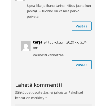
Upea liike ja ihana tarina- kiitos Jaana kun
jaoit❤️. – tuonne on kesällä pakko
poiketa
Vastaa
tarja
24 toukokuun, 2020 klo 3:34
pm
Varmasti kannattaa
Vastaa
Lähetä kommentti
Sähköpostiosoitettasi ei julkaista.
Pakolliset
kentät on merkitty
*