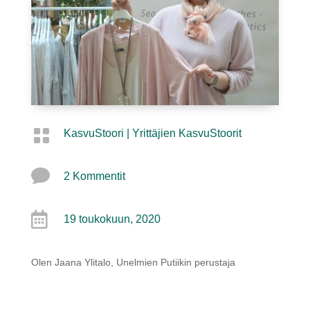

KasvuStoori
|
Yrittäjien KasvuStoorit

2 Kommentit

19 toukokuun, 2020
Olen Jaana Ylitalo, Unelmien Putiikin perustaja