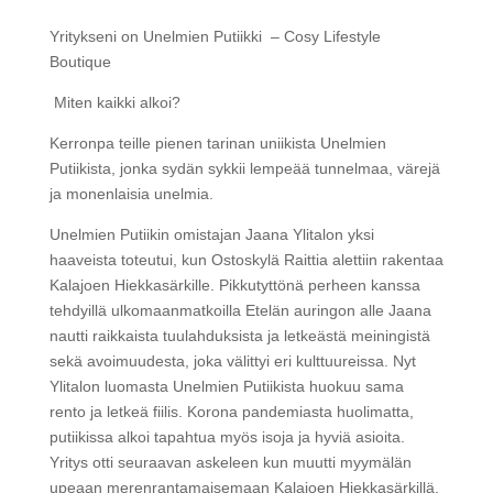
Yritykseni on Unelmien Putiikki – Cosy Lifestyle
Boutique
Miten kaikki alkoi?
Kerronpa teille pienen tarinan uniikista Unelmien
Putiikista, jonka sydän sykkii lempeää tunnelmaa, värejä
ja monenlaisia unelmia.
Unelmien Putiikin omistajan Jaana Ylitalon yksi
haaveista toteutui, kun Ostoskylä Raittia alettiin rakentaa
Kalajoen Hiekkasärkille. Pikkutyttönä perheen kanssa
tehdyillä ulkomaanmatkoilla Etelän auringon alle Jaana
nautti raikkaista tuulahduksista ja letkeästä meiningistä
sekä avoimuudesta, joka välittyi eri kulttuureissa. Nyt
Ylitalon luomasta Unelmien Putiikista huokuu sama
rento ja letkeä fiilis. Korona pandemiasta huolimatta,
putiikissa alkoi tapahtua myös isoja ja hyviä asioita.
Yritys otti seuraavan askeleen kun muutti myymälän
upeaan merenrantamaisemaan Kalajoen Hiekkasärkillä.