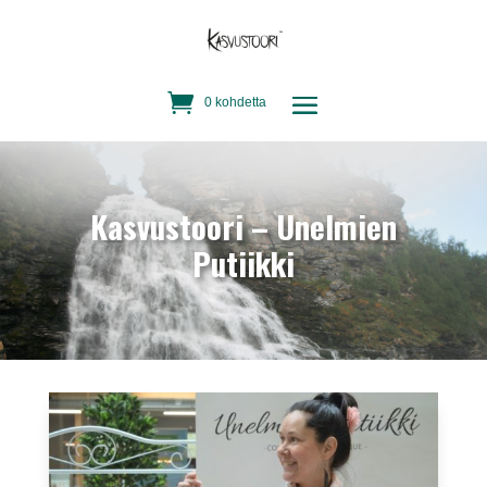
0 kohdetta
Kasvustoori – Unelmien
Putiikki