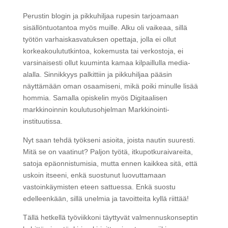
Perustin blogin ja pikkuhiljaa rupesin tarjoamaan
sisällöntuotantoa myös muille. Alku oli vaikeaa, sillä
työtön varhaiskasvatuksen opettaja, jolla ei ollut
korkeakoulututkintoa, kokemusta tai verkostoja, ei
varsinaisesti ollut kuuminta kamaa kilpaillulla media-
alalla. Sinnikkyys palkittiin ja pikkuhiljaa pääsin
näyttämään oman osaamiseni, mikä poiki minulle lisää
hommia. Samalla opiskelin myös Digitaalisen
markkinoinnin koulutusohjelman Markkinointi-
instituutissa.
Nyt saan tehdä työkseni asioita, joista nautin suuresti.
Mitä se on vaatinut? Paljon työtä, itkupotkuraivareita,
satoja epäonnistumisia, mutta ennen kaikkea sitä, että
uskoin itseeni, enkä suostunut luovuttamaan
vastoinkäymisten eteen sattuessa. Enkä suostu
edelleenkään, sillä unelmia ja tavoitteita kyllä riittää!
Tällä hetkellä työviikkoni täyttyvät valmennuskonseptin