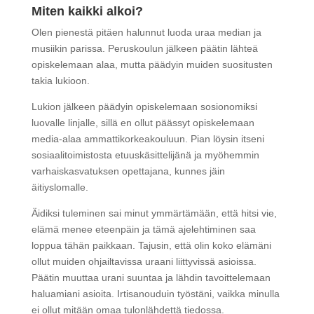
Miten kaikki alkoi?
Olen pienestä pitäen halunnut luoda uraa median ja
musiikin parissa. Peruskoulun jälkeen päätin lähteä
opiskelemaan alaa, mutta päädyin muiden suositusten
takia lukioon.
Lukion jälkeen päädyin opiskelemaan sosionomiksi
luovalle linjalle, sillä en ollut päässyt opiskelemaan
media-alaa ammattikorkeakouluun. Pian löysin itseni
sosiaalitoimistosta etuuskäsittelijänä ja myöhemmin
varhaiskasvatuksen opettajana, kunnes jäin
äitiyslomalle.
Äidiksi tuleminen sai minut ymmärtämään, että hitsi vie,
elämä menee eteenpäin ja tämä ajelehtiminen saa
loppua tähän paikkaan. Tajusin, että olin koko elämäni
ollut muiden ohjailtavissa uraani liittyvissä asioissa.
Päätin muuttaa urani suuntaa ja lähdin tavoittelemaan
haluamiani asioita. Irtisanouduin työstäni, vaikka minulla
ei ollut mitään omaa tulonlähdettä tiedossa.