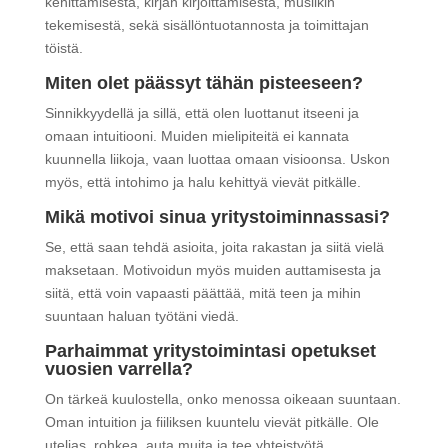
kehittämisestä, kirjan kirjoittamisesta, musiikin
tekemisestä, sekä sisällöntuotannosta ja toimittajan
töistä.
Miten olet päässyt tähän pisteeseen?
Sinnikkyydellä ja sillä, että olen luottanut itseeni ja
omaan intuitiooni. Muiden mielipiteitä ei kannata
kuunnella liikoja, vaan luottaa omaan visioonsa. Uskon
myös, että intohimo ja halu kehittyä vievät pitkälle.
Mikä motivoi sinua yritystoiminnassasi?
Se, että saan tehdä asioita, joita rakastan ja siitä vielä
maksetaan. Motivoidun myös muiden auttamisesta ja
siitä, että voin vapaasti päättää, mitä teen ja mihin
suuntaan haluan työtäni viedä.
Parhaimmat yritystoimintasi opetukset
vuosien varrella?
On tärkeä kuulostella, onko menossa oikeaan suuntaan.
Oman intuition ja fiiliksen kuuntelu vievät pitkälle. Ole
utelias, rohkea, auta muita ja tee yhteistyötä.