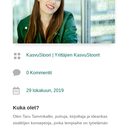

KasvuStoori
|
Yrittäjien KasvuStoorit

0 Kommentit

29 lokakuun, 2019
Kuka olet?
Olen Taru Tammikallio, puhuja, kirjoittaja ja idearikas
sisältöjen konseptoija, jonka lempiaihe on työelämän