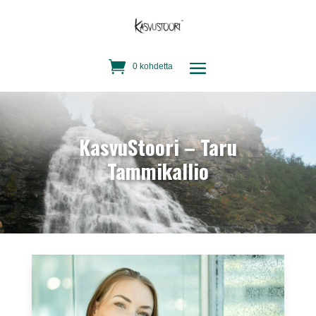
0 kohdetta
KasvuStoori – Taru
Tammikallio