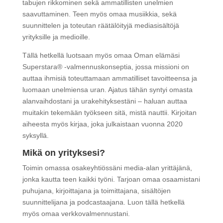
tabujen rikkominen sekä ammatillisten unelmien
saavuttaminen. Teen myös omaa musiikkia, sekä
suunnittelen ja toteutan räätälöityjä mediasisältöjä
yrityksille ja medioille.
Tällä hetkellä luotsaan myös omaa Oman elämäsi
Superstara® -valmennuskonseptia, jossa missioni on
auttaa ihmisiä toteuttamaan ammatilliset tavoitteensa ja
luomaan unelmiensa uran. Ajatus tähän syntyi omasta
alanvaihdostani ja urakehityksestäni – haluan auttaa
muitakin tekemään työkseen sitä, mistä nauttii. Kirjoitan
aiheesta myös kirjaa, joka julkaistaan vuonna 2020
syksyllä.
Mikä on yrityksesi?
Toimin omassa osakeyhtiössäni media-alan yrittäjänä,
jonka kautta teen kaikki työni. Tarjoan omaa osaamistani
puhujana, kirjoittajana ja toimittajana, sisältöjen
suunnittelijana ja podcastaajana. Luon tällä hetkellä
myös omaa verkkovalmennustani.