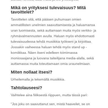
Mikä on yrityksesi tulevaisuus? Mitä
tavoittelet?
Tavoittelen sitä, että pääsen puhumaan omien
ammatillisten unelmien saavuttamisesta ja haluamansa
uran luomisesta, sekä auttamaan muita myös verkko- ja
ryhmävalmennusten avulla. Haluan myös ehdottomasti
tulevaisuudessa tehdä musiikkia työkseni ja kirjoittaa.
Jossakin vaiheessa haluan tehdä myös stand up -
komiikkaa. Näen itseni edelleen toimimassa
moniosaajana ja luovana taiteilijana media-alalla, sekä
auttamassa muita toteuttamaan omia uraunelmiaan.
Miten nollaat itsesi?
Urheilemalla ja tekemällä musiikkia.
Tahtolauseesi?
Vaihtelee aina fiiliksestä riippuen, mutta tässä pari:
“Jos joku on saavuttanut sen, mistä haaveilet, se on