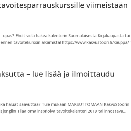
tavoitesparrauskurssille viimeistään
i -opas? Ehdit vielä hakea kalenterin Suomalaisesta Kirjakaupasta tai
ennen tavoitekurssin alkamista! https://www.kasvustoori.fi/kauppa/ 
sutta – lue lisää ja ilmoittaudu
, jonka haluat saavuttaa? Tule mukaan MAKSUTTOMAAN KasvuStoorin
jengiin! Tilaa oma insprioiva tavoitekalenteri 2019 tai innostava...