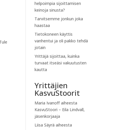
helpoimpia sijoittamisen
keinoja sinusta?
Tarvitsemme jonkun joka
haastaa
Tietokoneen käyttis
vanhentui ja oli pakko tehdä
Tule
jotain
Yrittäjä sijoittaa, kuinka
turvaat itseäsi vakuutusten
kautta
Yrittäjien
KasvuStoorit
Maria Ivanoff
aiheesta
KasvuStoori – Eila Lindvall,
jäsenkorjaaja
Liisa Säyrä
aiheesta