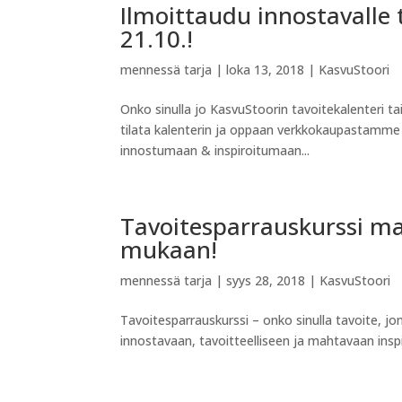
Ilmoittaudu innostavalle 
21.10.!
mennessä
tarja
|
loka 13, 2018
|
KasvuStoori
Onko sinulla jo KasvuStoorin tavoitekalenteri ta
tilata kalenterin ja oppaan verkkokaupastamme 
innostumaan & inspiroitumaan...
Tavoitesparrauskurssi mak
mukaan!
mennessä
tarja
|
syys 28, 2018
|
KasvuStoori
Tavoitesparrauskurssi – onko sinulla tavoite
innostavaan, tavoitteelliseen ja mahtavaan inspis