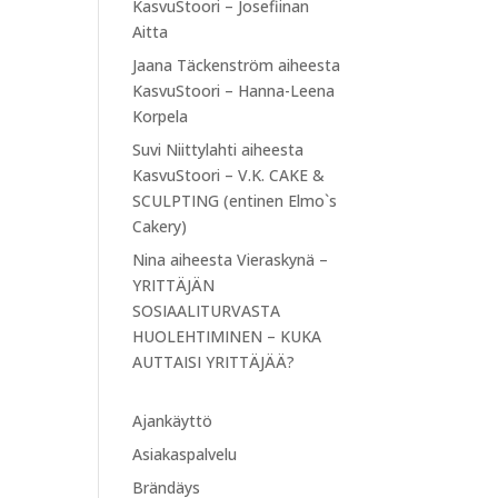
KasvuStoori – Josefiinan
Aitta
Jaana Täckenström
aiheesta
KasvuStoori – Hanna-Leena
Korpela
Suvi Niittylahti
aiheesta
KasvuStoori – V.K. CAKE &
SCULPTING (entinen Elmo`s
Cakery)
Nina
aiheesta
Vieraskynä –
YRITTÄJÄN
SOSIAALITURVASTA
HUOLEHTIMINEN – KUKA
AUTTAISI YRITTÄJÄÄ?
Ajankäyttö
Asiakaspalvelu
Brändäys