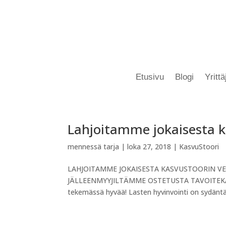
Etusivu
Blogi
Yritt
Lahjoitamme jokaisesta k
mennessä
tarja
|
loka 27, 2018
|
KasvuStoori
LAHJOITAMME JOKAISESTA KASVUSTOORIN VE
JÄLLEENMYYJILTÄMME OSTETUSTA TAVOITEKA
tekemässä hyvää! Lasten hyvinvointi on sydäntä