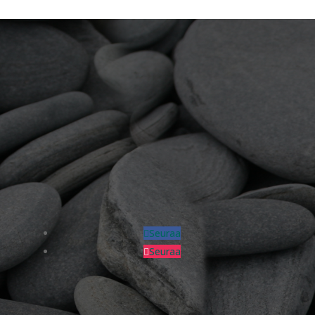
Seuraa
Seuraa